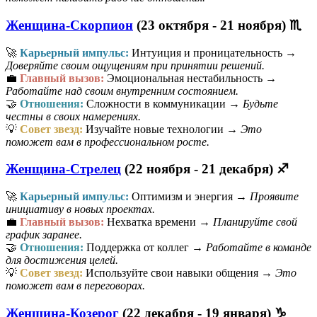
Женщина-Скорпион
(23 октября - 21 ноября) ♏
🚀
Карьерный импульс:
Интуиция и проницательность →
Доверяйте своим ощущениям при принятии решений.
💼
Главный вызов:
Эмоциональная нестабильность →
Работайте над своим внутренним состоянием.
🤝
Отношения:
Сложности в коммуникации →
Будьте
честны в своих намерениях.
💡
Совет звезд:
Изучайте новые технологии →
Это
поможет вам в профессиональном росте.
Женщина-Стрелец
(22 ноября - 21 декабря) ♐
🚀
Карьерный импульс:
Оптимизм и энергия →
Проявите
инициативу в новых проектах.
💼
Главный вызов:
Нехватка времени →
Планируйте свой
график заранее.
🤝
Отношения:
Поддержка от коллег →
Работайте в команде
для достижения целей.
💡
Совет звезд:
Используйте свои навыки общения →
Это
поможет вам в переговорах.
Женщина-Козерог
(22 декабря - 19 января) ♑