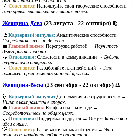
организаторские способности.
💡
Совет звезд:
Используйте свои творческие способности →
Это привлечет внимание к вашим идеям.
Женщина-Дева
(23 августа - 22 сентября) ♍
🚀
Карьерный импульс:
Аналитические способности →
Сосредоточьтесь на деталях.
💼
Главный вызов:
Перегрузка работой →
Научитесь
делегировать задачи.
🤝
Отношения:
Сложности в коммуникации →
Будьте
терпеливы и открыты.
💡
Совет звезд:
Разработайте план действий →
Это
поможет организовать рабочий процесс.
Женщина-Весы
(23 сентября - 22 октября) ♎
🚀
Карьерный импульс:
Дипломатия и сотрудничество →
Ищите компромиссы в спорах.
💼
Главный вызов:
Конфликты в команде →
Сосредоточьтесь на общих целях.
🤝
Отношения:
Поддержка от друзей →
Обсуждайте свои
идеи с ними.
💡
Совет звезд:
Развивайте навыки общения →
Это
поможет наладить рабочие отношения.