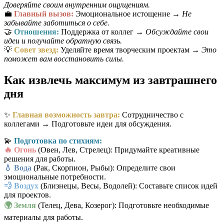
Доверяйте своим внутренним ощущениям.
💼
Главный вызов:
Эмоциональное истощение →
Не
забывайте заботиться о себе.
🤝
Отношения:
Поддержка от коллег →
Обсуждайте свои
идеи и получайте обратную связь.
💡
Совет звезд:
Уделяйте время творческим проектам →
Это
поможет вам восстановить силы.
Как извлечь максимум из завтрашнего
дня
✨
Главная возможность завтра:
Сотрудничество с
коллегами → Подготовьте идеи для обсуждения.
💫
Подготовка по стихиям:
🔥 Огонь
(Овен, Лев, Стрелец): Придумайте креативные
решения для работы.
💧 Вода
(Рак, Скорпион, Рыбы): Определите свои
эмоциональные потребности.
💨 Воздух
(Близнецы, Весы, Водолей): Составьте список идей
для проектов.
🌍 Земля
(Телец, Дева, Козерог): Подготовьте необходимые
материалы для работы.