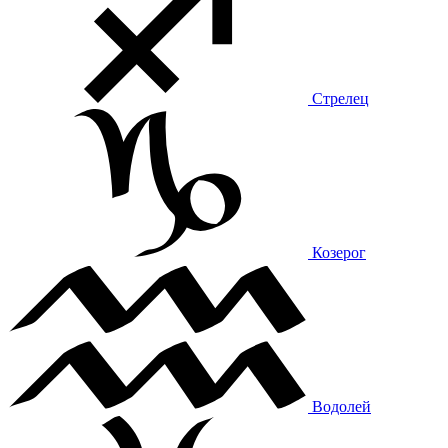
Стрелец
Козерог
Водолей