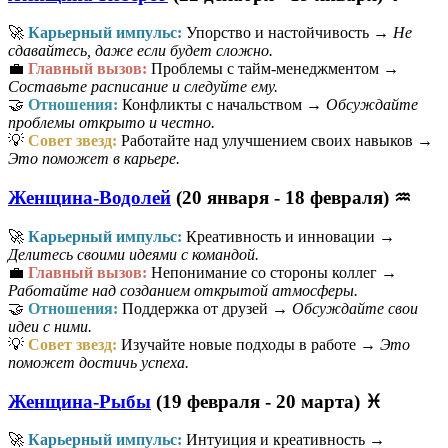
🚀
Карьерный импульс:
Упорство и настойчивость →
Не
сдавайтесь, даже если будет сложно.
💼
Главный вызов:
Проблемы с тайм-менеджментом →
Составьте расписание и следуйте ему.
🤝
Отношения:
Конфликты с начальством →
Обсуждайте
проблемы открыто и честно.
💡
Совет звезд:
Работайте над улучшением своих навыков →
Это поможет в карьере.
Женщина-Водолей
(20 января - 18 февраля) ♒
🚀
Карьерный импульс:
Креативность и инновации →
Делитесь своими идеями с командой.
💼
Главный вызов:
Непонимание со стороны коллег →
Работайте над созданием открытой атмосферы.
🤝
Отношения:
Поддержка от друзей →
Обсуждайте свои
идеи с ними.
💡
Совет звезд:
Изучайте новые подходы в работе →
Это
поможет достичь успеха.
Женщина-Рыбы
(19 февраля - 20 марта) ♓
🚀
Карьерный импульс:
Интуиция и креативность →