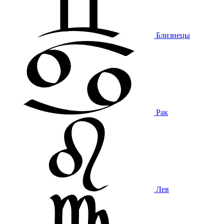
Близнецы
Рак
Лев