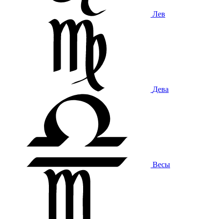
Лев
Дева
Весы