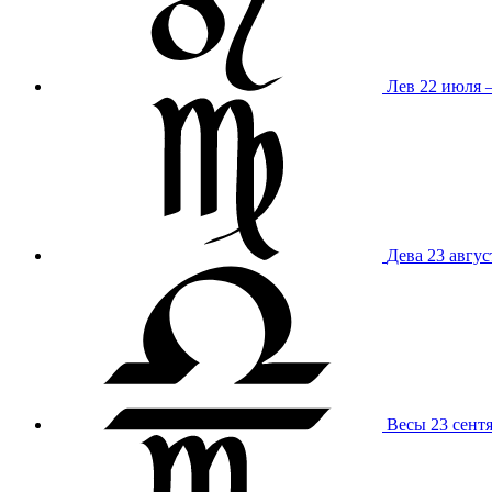
Лев
22 июля –
Дева
23 авгус
Весы
23 сент