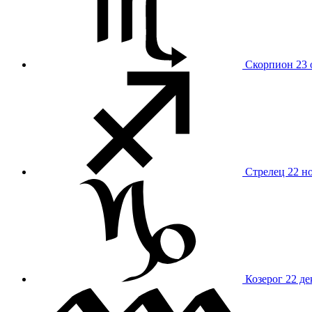
Скорпион
23 
Стрелец
22 н
Козерог
22 де