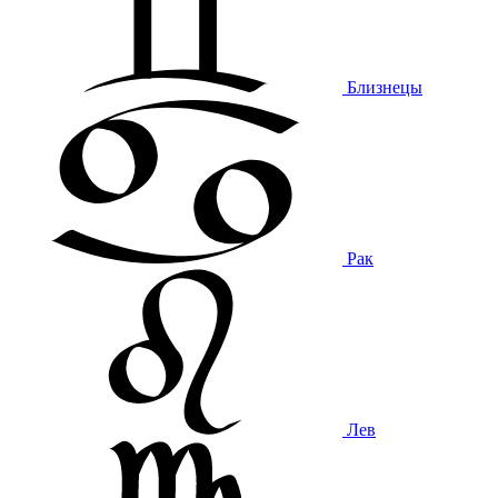
Близнецы
Рак
Лев