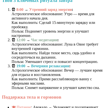
Твои 3 ключевых ритуала завтра
⏰
8:00
→
Утренний заряд энергии
:
Астрологическое обоснование: Утро — время для
активного начала дня.
Как выполнить: Сделай 15-минутную зарядку или
пробежку.
Польза: Поднимет уровень энергии и улучшит
настроение.
⏰
12:00
→
Час медитации
:
Астрологическое обоснование: Луна в Овне требует
внутренней гармонии.
Как выполнить: Найди тихое место, сядь удобно и
сосредоточься на дыхании.
Польза: Уменьшит стресс и повысит концентрацию.
⏰
19:00
→
Вечерняя релаксация
:
Астрологическое обоснование: Вечер — лучшее время
для отдыха и восстановления.
Как выполнить: Прими расслабляющую ванну с
эфирными маслами.
Польза: Снимет напряжение и улучшит качество сна.
Поддержка тела и гормонов
🍽️ Питание
: Авокадо → Увлажняет и поддерживает