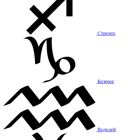
Стрелец
Козерог
Водолей