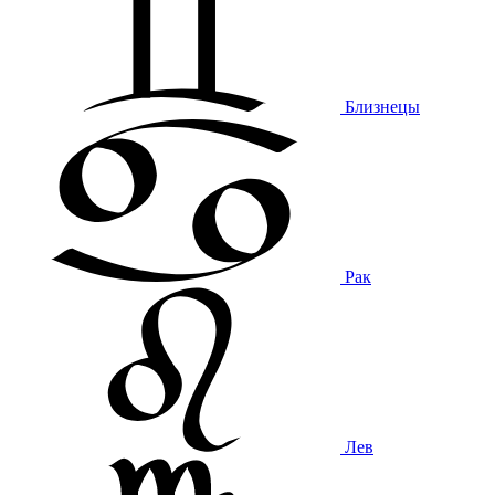
Близнецы
Рак
Лев