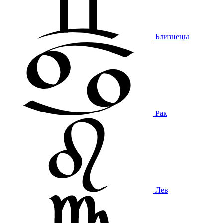
Близнецы
Рак
Лев