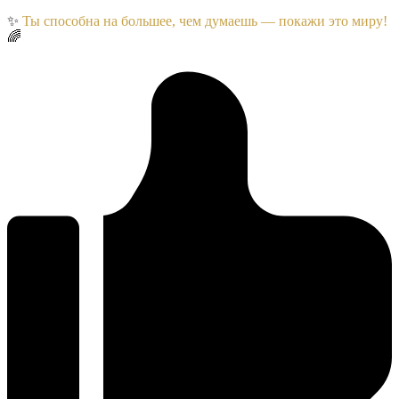
✨
Ты способна на большее, чем думаешь — покажи это миру!
🌈