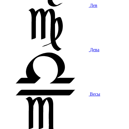
Лев
Дева
Весы