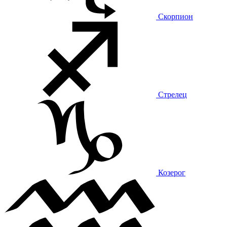
Скорпион
Стрелец
Козерог