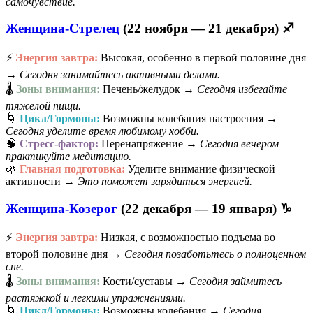
самочувствие.
Женщина-Стрелец
(22 ноября — 21 декабря) ♐
⚡
Энергия завтра:
Высокая, особенно в первой половине дня
→
Сегодня занимайтесь активными делами.
🌡️
Зоны внимания:
Печень/желудок →
Сегодня избегайте
тяжелой пищи.
🌀
Цикл/Гормоны:
Возможны колебания настроения →
Сегодня уделите время любимому хобби.
🧠
Стресс-фактор:
Перенапряжение →
Сегодня вечером
практикуйте медитацию.
🌿
Главная подготовка:
Уделите внимание физической
активности →
Это поможет зарядиться энергией.
Женщина-Козерог
(22 декабря — 19 января) ♑
⚡
Энергия завтра:
Низкая, с возможностью подъема во
второй половине дня →
Сегодня позаботьтесь о полноценном
сне.
🌡️
Зоны внимания:
Кости/суставы →
Сегодня займитесь
растяжкой и легкими упражнениями.
🌀
Цикл/Гормоны:
Возможны колебания →
Сегодня