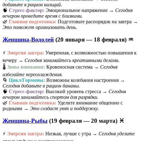
добавьте в рацион кальций.
🧠
Стресс-фактор:
Эмоциональное напряжение →
Сегодня
вечером проведите время с близкими.
🌿
Главная подготовка:
Подготовьте распорядок на завтра →
Это поможет организовать день.
Женщина-Водолей
(20 января — 18 февраля) ♒
⚡
Энергия завтра:
Умеренная, с возможностью повышения к
вечеру →
Сегодня занимайтесь креативными делами.
🌡️
Зоны внимания:
Кровеносная система →
Сегодня
избегайте переохлаждения.
🌀
Цикл/Гормоны:
Возможны колебания настроения →
Сегодня добавьте в рацион бананы.
🧠
Стресс-фактор:
Высокий уровень стресса →
Сегодня
вечером занимайтесь спортом для разрядки.
🌿
Главная подготовка:
Уделите внимание общению с
родными →
Это создаст уют и поддержку.
Женщина-Рыбы
(19 февраля — 20 марта) ♓
⚡
Энергия завтра:
Низкая, лучше с утра →
Сегодня уделите