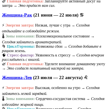
🌿
Главная подготовка:
Запланируйте активный досуг на
завтра →
Это придаст вам сил.
Женщина-Рак
(21 июня — 22 июля) ♋
⚡
Энергия завтра:
Низкая, лучше с утра →
Сегодня
отдыхайте и соблюдайте режим.
🌡️
Зоны внимания:
Психоэмоциональное состояние →
Сегодня займитесь ароматерапией.
🌀
Цикл/Гормоны:
Возможны сбои →
Сегодня добавьте в
рацион зелень.
🧠
Стресс-фактор:
Уязвимость к стрессу →
Сегодня вечером
расслабьтесь с книгой.
🌿
Главная подготовка:
Уделите внимание домашнему уюту
→
Это создаст позитивный настрой на завтра.
Женщина-Лев
(23 июля — 22 августа) ♌
⚡
Энергия завтра:
Высокая, особенно на утро →
Сегодня
займитесь легкой зарядкой.
🌡️
Зоны внимания:
Сердечно-сосудистая система →
Сегодня
избегайте жирной пищи.
🌀
Цикл/Гормоны:
Возможны колебания →
Сегодня