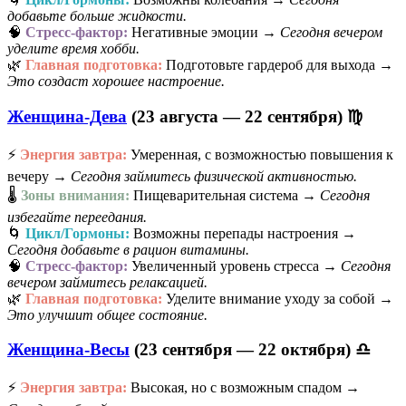
добавьте больше жидкости.
🧠
Стресс-фактор:
Негативные эмоции →
Сегодня вечером
уделите время хобби.
🌿
Главная подготовка:
Подготовьте гардероб для выхода →
Это создаст хорошее настроение.
Женщина-Дева
(23 августа — 22 сентября) ♍
⚡
Энергия завтра:
Умеренная, с возможностью повышения к
вечеру →
Сегодня займитесь физической активностью.
🌡️
Зоны внимания:
Пищеварительная система →
Сегодня
избегайте переедания.
🌀
Цикл/Гормоны:
Возможны перепады настроения →
Сегодня добавьте в рацион витамины.
🧠
Стресс-фактор:
Увеличенный уровень стресса →
Сегодня
вечером займитесь релаксацией.
🌿
Главная подготовка:
Уделите внимание уходу за собой →
Это улучшит общее состояние.
Женщина-Весы
(23 сентября — 22 октября) ♎
⚡
Энергия завтра:
Высокая, но с возможным спадом →