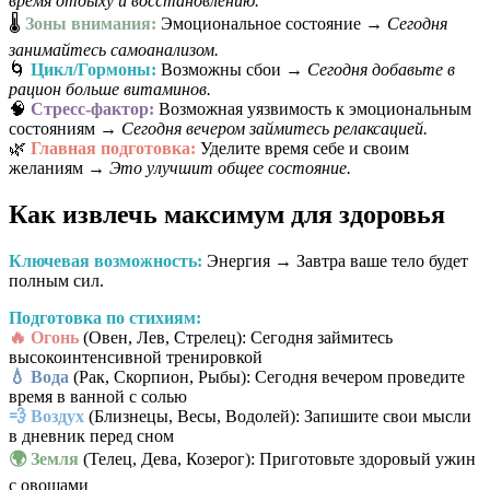
время отдыху и восстановлению.
🌡️
Зоны внимания:
Эмоциональное состояние →
Сегодня
занимайтесь самоанализом.
🌀
Цикл/Гормоны:
Возможны сбои →
Сегодня добавьте в
рацион больше витаминов.
🧠
Стресс-фактор:
Возможная уязвимость к эмоциональным
состояниям →
Сегодня вечером займитесь релаксацией.
🌿
Главная подготовка:
Уделите время себе и своим
желаниям →
Это улучшит общее состояние.
Как извлечь максимум для здоровья
Ключевая возможность:
Энергия → Завтра ваше тело будет
полным сил.
Подготовка по стихиям:
🔥 Огонь
(Овен, Лев, Стрелец): Сегодня займитесь
высокоинтенсивной тренировкой
💧 Вода
(Рак, Скорпион, Рыбы): Сегодня вечером проведите
время в ванной с солью
💨 Воздух
(Близнецы, Весы, Водолей): Запишите свои мысли
в дневник перед сном
🌍 Земля
(Телец, Дева, Козерог): Приготовьте здоровый ужин
с овощами