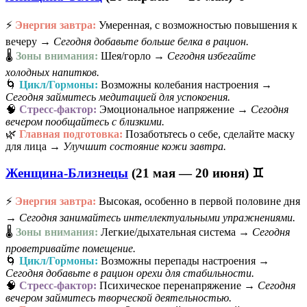
⚡
Энергия завтра:
Умеренная, с возможностью повышения к
вечеру →
Сегодня добавьте больше белка в рацион.
🌡️
Зоны внимания:
Шея/горло →
Сегодня избегайте
холодных напитков.
🌀
Цикл/Гормоны:
Возможны колебания настроения →
Сегодня займитесь медитацией для успокоения.
🧠
Стресс-фактор:
Эмоциональное напряжение →
Сегодня
вечером пообщайтесь с близкими.
🌿
Главная подготовка:
Позаботьтесь о себе, сделайте маску
для лица →
Улучшит состояние кожи завтра.
Женщина-Близнецы
(21 мая — 20 июня) ♊
⚡
Энергия завтра:
Высокая, особенно в первой половине дня
→
Сегодня занимайтесь интеллектуальными упражнениями.
🌡️
Зоны внимания:
Легкие/дыхательная система →
Сегодня
проветривайте помещение.
🌀
Цикл/Гормоны:
Возможны перепады настроения →
Сегодня добавьте в рацион орехи для стабильности.
🧠
Стресс-фактор:
Психическое перенапряжение →
Сегодня
вечером займитесь творческой деятельностью.