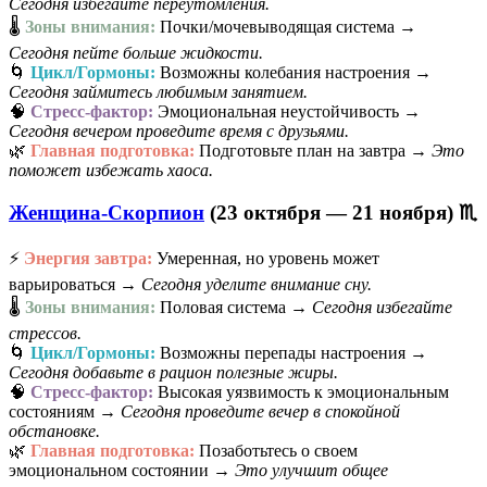
Сегодня избегайте переутомления.
🌡️
Зоны внимания:
Почки/мочевыводящая система →
Сегодня пейте больше жидкости.
🌀
Цикл/Гормоны:
Возможны колебания настроения →
Сегодня займитесь любимым занятием.
🧠
Стресс-фактор:
Эмоциональная неустойчивость →
Сегодня вечером проведите время с друзьями.
🌿
Главная подготовка:
Подготовьте план на завтра →
Это
поможет избежать хаоса.
Женщина-Скорпион
(23 октября — 21 ноября) ♏
⚡
Энергия завтра:
Умеренная, но уровень может
варьироваться →
Сегодня уделите внимание сну.
🌡️
Зоны внимания:
Половая система →
Сегодня избегайте
стрессов.
🌀
Цикл/Гормоны:
Возможны перепады настроения →
Сегодня добавьте в рацион полезные жиры.
🧠
Стресс-фактор:
Высокая уязвимость к эмоциональным
состояниям →
Сегодня проведите вечер в спокойной
обстановке.
🌿
Главная подготовка:
Позаботьтесь о своем
эмоциональном состоянии →
Это улучшит общее