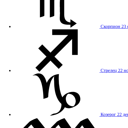
Скорпион
23 
Стрелец
22 н
Козерог
22 де