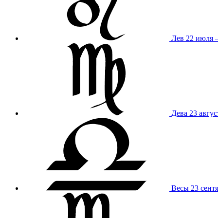
Лев
22 июля –
Дева
23 авгус
Весы
23 сент