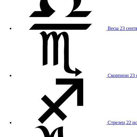
Весы
23 сент
Скорпион
23 
Стрелец
22 н