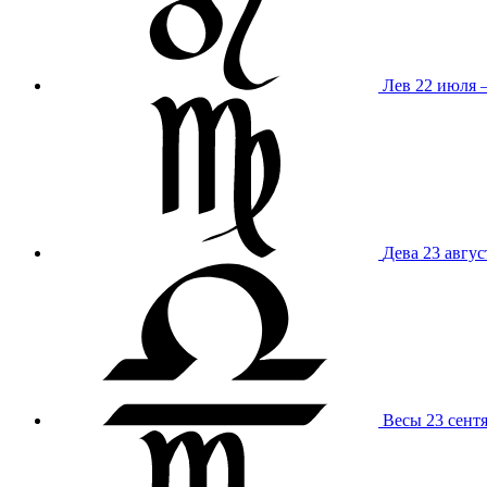
Лев
22 июля –
Дева
23 авгус
Весы
23 сент