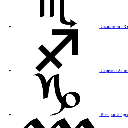
Скорпион
23 
Стрелец
22 н
Козерог
22 де