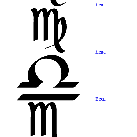
Лев
Дева
Весы