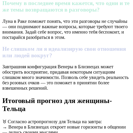
Почему в последнее время кажется, что одни и те
же темы возвращаются в разговоры?
Луна в Раке поможет понять, что эти разговоры не случайны
— они поднимают важные вопросы, которые требуют твоего
внимания. Задай себе вопрос, что именно тебя беспокоит, и
постарайся разобраться в этом.
Не слишком ли я идеализирую свои отношения
или людей вокруг?
Завтрашняя конфигурация Венеры в Близнецах может
обострить восприятие, придавая некоторым ситуациям
слишком много значимости. Позволь себе увидеть реальность
без розовых очков — это поможет в принятии более
взвешенных решений.
Итоговый прогноз для женщины-
Тельца
♉ Согласно астропрогнозу для Тельца на завтра:
→ Венера в Близнецах откроет новые горизонты в общении
— делись своими мыслями