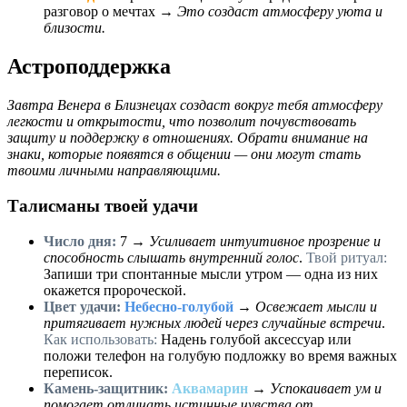
разговор о мечтах →
Это создаст атмосферу уюта и
близости.
Астроподдержка
Завтра Венера в Близнецах создаст вокруг тебя атмосферу
легкости и открытости, что позволит почувствовать
защиту и поддержку в отношениях. Обрати внимание на
знаки, которые появятся в общении — они могут стать
твоими личными направляющими.
Талисманы твоей удачи
Число дня:
7
→
Усиливает интуитивное прозрение и
способность слышать внутренний голос
.
Твой ритуал:
Запиши три спонтанные мысли утром — одна из них
окажется пророческой.
Цвет удачи:
Небесно-голубой
→
Освежает мысли и
притягивает нужных людей через случайные встречи
.
Как использовать:
Надень голубой аксессуар или
положи телефон на голубую подложку во время важных
переписок.
Камень-защитник:
Аквамарин
→
Успокаивает ум и
помогает отличать истинные чувства от