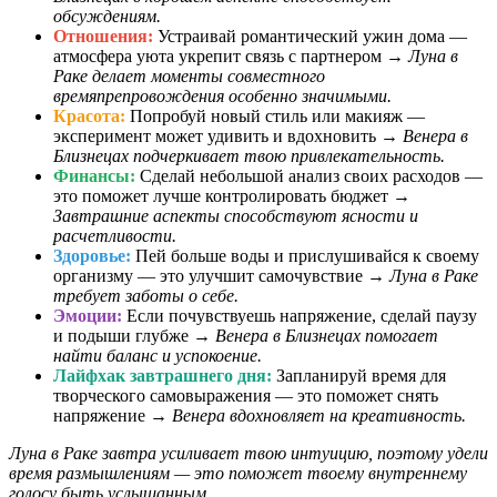
обсуждениям.
Отношения:
Устраивай романтический ужин дома —
атмосфера уюта укрепит связь с партнером →
Луна в
Раке делает моменты совместного
времяпрепровождения особенно значимыми.
Красота:
Попробуй новый стиль или макияж —
эксперимент может удивить и вдохновить →
Венера в
Близнецах подчеркивает твою привлекательность.
Финансы:
Сделай небольшой анализ своих расходов —
это поможет лучше контролировать бюджет →
Завтрашние аспекты способствуют ясности и
расчетливости.
Здоровье:
Пей больше воды и прислушивайся к своему
организму — это улучшит самочувствие →
Луна в Раке
требует заботы о себе.
Эмоции:
Если почувствуешь напряжение, сделай паузу
и подыши глубже →
Венера в Близнецах помогает
найти баланс и успокоение.
Лайфхак завтрашнего дня:
Запланируй время для
творческого самовыражения — это поможет снять
напряжение →
Венера вдохновляет на креативность.
Луна в Раке завтра усиливает твою интуицию, поэтому удели
время размышлениям — это поможет твоему внутреннему
голосу быть услышанным.