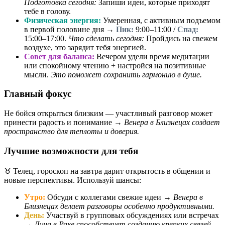
Подготовка сегодня:
Запиши идеи, которые приходят
тебе в голову.
Физическая энергия:
Умеренная, с активным подъемом
в первой половине дня →
Пик:
9:00–11:00 /
Спад:
15:00–17:00.
Что сделать сегодня:
Пройдись на свежем
воздухе, это зарядит тебя энергией.
Совет для баланса:
Вечером удели время медитации
или спокойному чтению + настройся на позитивные
мысли.
Это поможет сохранить гармонию в душе.
Главный фокус
Не бойся открыться близким — участливый разговор может
принести радость и понимание →
Венера в Близнецах создает
пространство для теплоты и доверия.
Лучшие возможности для тебя
♉ Телец, гороскоп на завтра дарит открытость в общении и
новые перспективы. Используй шансы:
Утро:
Обсуди с коллегами свежие идеи →
Венера в
Близнецах делает разговоры особенно продуктивными.
День:
Участвуй в групповых обсуждениях или встречах
→
Луна в Раке способствует созданию крепких связей.