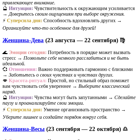
привлекающее внимание.
🔮
Интуиция:
Чувствительность к окружающим усиливается
→
Доверьтесь своим ощущениям при выборе окружения.
⚡
Суперсила дня:
Способность вдохновлять других →
Организуйте что-то особенное для друзей!
Женщина-Дева
(23 августа — 22 сентября) ♍
🌊
Эмоции сегодня:
Потребность в порядке может вызвать
стресс →
Позвольте себе немного расслабиться и не быть
идеальной.
💞
Отношения:
Важно поддерживать гармонию с близкими
→
Заботьтесь о своих чувствах и чувствах других.
💋
Красота-ритуал:
Простой, но стильный образ поможет
вам чувствовать себя увереннее →
Выберите классический
наряд.
🔮
Интуиция:
Чувства могут быть запутанными →
Сделайте
паузу и проанализируйте свои эмоции.
⚡
Суперсила дня:
Умение организовать пространство →
Уберите лишнее и создайте порядок вокруг себя.
Женщина-Весы
(23 сентября — 22 октября) ♎