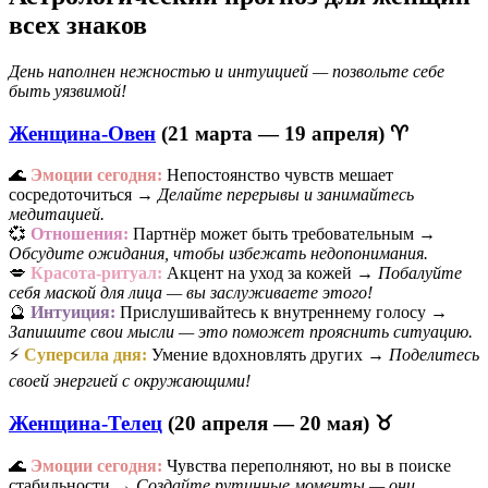
всех знаков
День наполнен нежностью и интуицией — позвольте себе
быть уязвимой!
Женщина-Овен
(21 марта — 19 апреля) ♈
🌊
Эмоции сегодня:
Непостоянство чувств мешает
сосредоточиться →
Делайте перерывы и занимайтесь
медитацией.
💞
Отношения:
Партнёр может быть требовательным →
Обсудите ожидания, чтобы избежать недопонимания.
💋
Красота-ритуал:
Акцент на уход за кожей →
Побалуйте
себя маской для лица — вы заслуживаете этого!
🔮
Интуиция:
Прислушивайтесь к внутреннему голосу →
Запишите свои мысли — это поможет прояснить ситуацию.
⚡
Суперсила дня:
Умение вдохновлять других →
Поделитесь
своей энергией с окружающими!
Женщина-Телец
(20 апреля — 20 мая) ♉
🌊
Эмоции сегодня:
Чувства переполняют, но вы в поиске
стабильности →
Создайте рутинные моменты — они