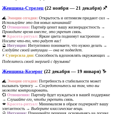
Женщина-Стрелец
(22 ноября — 21 декабря) ♐
🌊
Эмоции сегодня:
Открытость и оптимизм придают сил →
Используйте это для новых начинаний!
💞
Отношения:
Партнёр ценит вашу жизнерадостность →
Проводите время вместе, это укрепит связь.
💋
Красота-ритуал:
Яркие цвета поднимут настроение →
Носите что-то, что радует вас!
🔮
Интуиция:
Интуитивно понимаете, что нужно делать →
Следуйте своей интуиции — она не подведет.
⚡
Суперсила дня:
Способность вдохновлять окружающих →
Поделитесь своей энергией с друзьями!
Женщина-Козерог
(22 декабря — 19 января) ♑
🌊
Эмоции сегодня:
Потребность в стабильности может
вызывать тревогу →
Сосредоточьтесь на том, что вы
можете контролировать.
💞
Отношения:
Партнёр будет нуждаться в вашей поддержке
→
Слушайте его, чтобы укрепить связь.
💋
Красота-ритуал:
Минимализм в образе подчеркнёт вашу
элегантность →
Выберите классические вещи.
🔮
Интуиция:
Принимайте решения, основываясь на логике