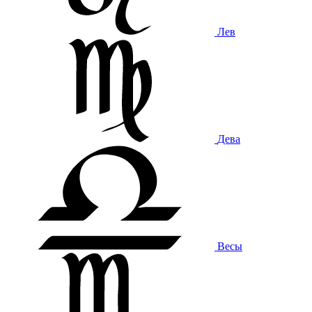
Лев
Дева
Весы