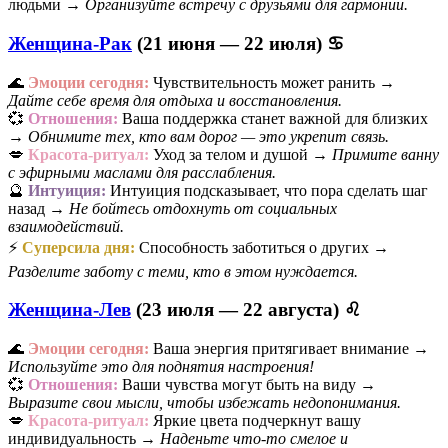
людьми →
Организуйте встречу с друзьями для гармонии.
Женщина-Рак
(21 июня — 22 июля) ♋
🌊
Эмоции сегодня:
Чувствительность может ранить →
Дайте себе время для отдыха и восстановления.
💞
Отношения:
Ваша поддержка станет важной для близких
→
Обнимите тех, кто вам дорог — это укрепит связь.
💋
Красота-ритуал:
Уход за телом и душой →
Примите ванну
с эфирными маслами для расслабления.
🔮
Интуиция:
Интуиция подсказывает, что пора сделать шаг
назад →
Не бойтесь отдохнуть от социальных
взаимодействий.
⚡
Суперсила дня:
Способность заботиться о других →
Разделите заботу с теми, кто в этом нуждается.
Женщина-Лев
(23 июля — 22 августа) ♌
🌊
Эмоции сегодня:
Ваша энергия притягивает внимание →
Используйте это для поднятия настроения!
💞
Отношения:
Ваши чувства могут быть на виду →
Выразите свои мысли, чтобы избежать недопонимания.
💋
Красота-ритуал:
Яркие цвета подчеркнут вашу
индивидуальность →
Наденьте что-то смелое и