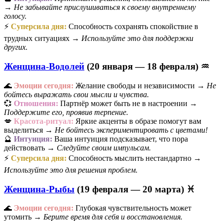
→
Не забывайте прислушиваться к своему внутреннему
голосу.
⚡
Суперсила дня:
Способность сохранять спокойствие в
трудных ситуациях →
Используйте это для поддержки
других.
Женщина-Водолей
(20 января — 18 февраля) ♒
🌊
Эмоции сегодня:
Желание свободы и независимости →
Не
бойтесь выражать свои мысли и чувства.
💞
Отношения:
Партнёр может быть не в настроении →
Поддержите его, проявив терпение.
💋
Красота-ритуал:
Яркие акценты в образе помогут вам
выделиться →
Не бойтесь экспериментировать с цветами!
🔮
Интуиция:
Ваша интуиция подсказывает, что пора
действовать →
Следуйте своим импульсам.
⚡
Суперсила дня:
Способность мыслить нестандартно →
Используйте это для решения проблем.
Женщина-Рыбы
(19 февраля — 20 марта) ♓
🌊
Эмоции сегодня:
Глубокая чувствительность может
утомить →
Берите время для себя и восстановления.