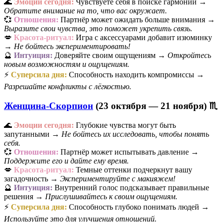
🌊
Эмоции сегодня:
Чувствуете себя в поиске гармонии →
Обратите внимание на то, что вас окружает.
💞
Отношения:
Партнёр может ожидать больше внимания →
Выразите свои чувства, это поможет укрепить связь.
💋
Красота-ритуал:
Игра с аксессуарами добавит изюминку
→
Не бойтесь экспериментировать!
🔮
Интуиция:
Доверяйте своим ощущениям →
Откройтесь
новым возможностям и ощущениям.
⚡
Суперсила дня:
Способность находить компромиссы →
Разрешайте конфликты с лёгкостью.
Женщина-Скорпион
(23 октября — 21 ноября) ♏
🌊
Эмоции сегодня:
Глубокие чувства могут быть
запутанными →
Не бойтесь их исследовать, чтобы понять
себя.
💞
Отношения:
Партнёр может испытывать давление →
Поддержите его и дайте ему время.
💋
Красота-ритуал:
Темные оттенки подчеркнут вашу
загадочность →
Экспериментируйте с макияжем!
🔮
Интуиция:
Внутренний голос подсказывает правильные
решения →
Прислушивайтесь к своим ощущениям.
⚡
Суперсила дня:
Способность глубоко понимать людей →
Используйте это для улучшения отношений.