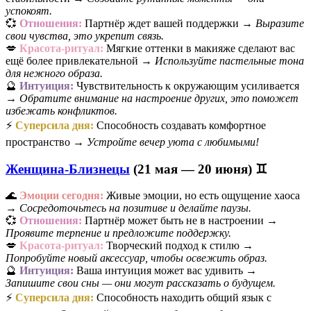
успокоят.
💞
Отношения:
Партнёр ждет вашей поддержки →
Выразите
свои чувства, это укрепит связь.
💋
Красота-ритуал:
Мягкие оттенки в макияже сделают вас
ещё более привлекательной →
Используйте пастельные тона
для нежного образа.
🔮
Интуиция:
Чувствительность к окружающим усиливается
→
Обратите внимание на настроение других, это поможет
избежать конфликтов.
⚡
Суперсила дня:
Способность создавать комфортное
пространство →
Устройте вечер уюта с любимыми!
Женщина-Близнецы
(21 мая — 20 июня) ♊
🌊
Эмоции сегодня:
Живые эмоции, но есть ощущение хаоса
→
Сосредоточьтесь на позитиве и делайте паузы.
💞
Отношения:
Партнёр может быть не в настроении →
Проявите терпение и предложите поддержку.
💋
Красота-ритуал:
Творческий подход к стилю →
Попробуйте новый аксессуар, чтобы освежить образ.
🔮
Интуиция:
Ваша интуиция может вас удивить →
Запишите свои сны — они могут рассказать о будущем.
⚡
Суперсила дня:
Способность находить общий язык с