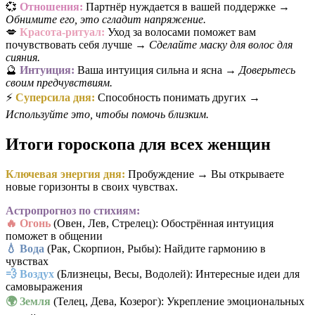
💞
Отношения:
Партнёр нуждается в вашей поддержке →
Обнимите его, это сгладит напряжение.
💋
Красота-ритуал:
Уход за волосами поможет вам
почувствовать себя лучше →
Сделайте маску для волос для
сияния.
🔮
Интуиция:
Ваша интуиция сильна и ясна →
Доверьтесь
своим предчувствиям.
⚡
Суперсила дня:
Способность понимать других →
Используйте это, чтобы помочь близким.
Итоги гороскопа для всех женщин
Ключевая энергия дня:
Пробуждение → Вы открываете
новые горизонты в своих чувствах.
Астропрогноз по стихиям:
🔥 Огонь
(Овен, Лев, Стрелец): Обострённая интуиция
поможет в общении
💧 Вода
(Рак, Скорпион, Рыбы): Найдите гармонию в
чувствах
💨 Воздух
(Близнецы, Весы, Водолей): Интересные идеи для
самовыражения
🌍 Земля
(Телец, Дева, Козерог): Укрепление эмоциональных