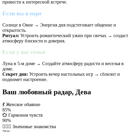
привести к интересной встрече.
Если вы в паре
Солнце в Овне → Энергия дня подстегивает общение и
открытость.
Ритуал:
Устроить романтический ужин при свечах → создаст
атмосферу близости и доверия.
Если у вас семья
Луна в 5-м доме → Создайте атмосферу радости и веселья в
доме.
Секрет дня:
Устроить вечер настольных игр → сблизит и
поднимет настроение.
Ваш любовный радар, Дева
💃
Женское обаяние
85%
💞
Гармония чувств
90%
👩‍❤️‍👨
Значимые знакомства