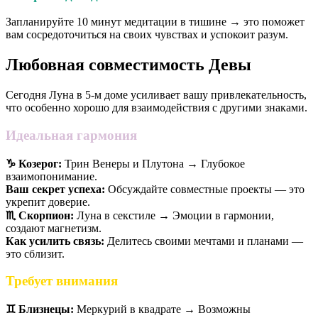
Запланируйте 10 минут медитации в тишине → это поможет
вам сосредоточиться на своих чувствах и успокоит разум.
Любовная совместимость Девы
Сегодня Луна в 5-м доме усиливает вашу привлекательность,
что особенно хорошо для взаимодействия с другими знаками.
Идеальная гармония
♑️ Козерог:
Трин Венеры и Плутона → Глубокое
взаимопонимание.
Ваш секрет успеха:
Обсуждайте совместные проекты — это
укрепит доверие.
♏️ Скорпион:
Луна в секстиле → Эмоции в гармонии,
создают магнетизм.
Как усилить связь:
Делитесь своими мечтами и планами —
это сблизит.
Требует внимания
♊️ Близнецы:
Меркурий в квадрате → Возможны