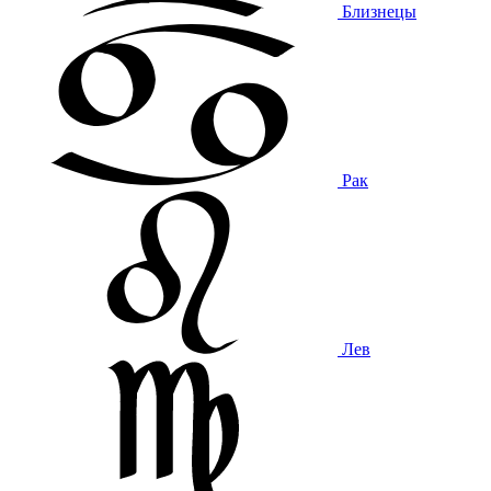
Близнецы
Рак
Лев