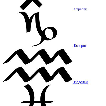
Стрелец
Козерог
Водолей