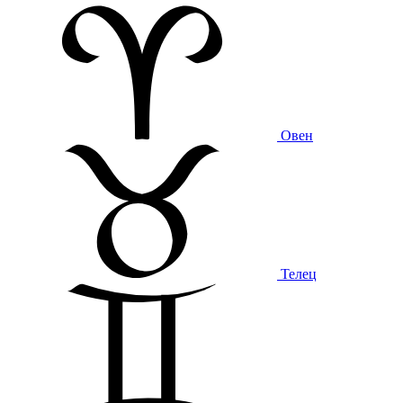
Овен
Телец