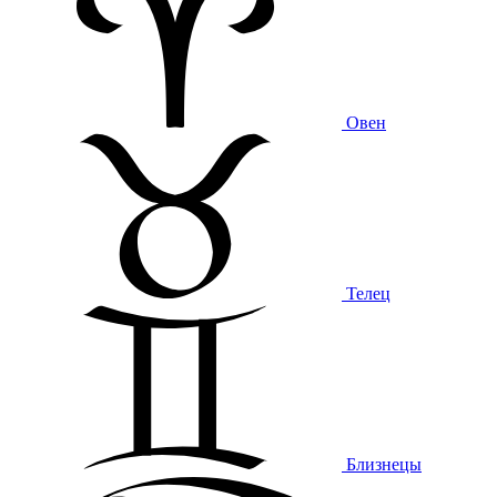
Овен
Телец
Близнецы