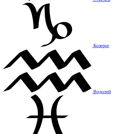
Козерог
Водолей