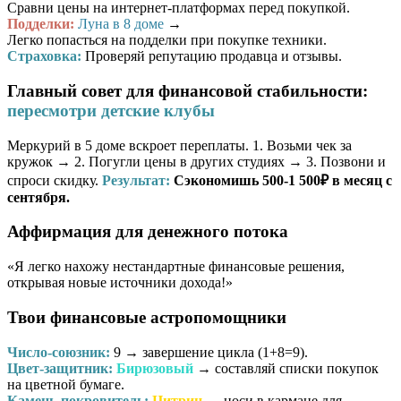
Сравни цены на интернет-платформах перед покупкой.
Подделки:
Луна в 8 доме
→
Легко попасться на подделки при покупке техники.
Страховка:
Проверяй репутацию продавца и отзывы.
Главный совет для финансовой стабильности:
пересмотри детские клубы
Меркурий в 5 доме вскроет переплаты. 1. Возьми чек за
кружок → 2. Погугли цены в других студиях → 3. Позвони и
спроси скидку.
Результат:
Сэкономишь 500-1 500₽ в месяц с
сентября.
Аффирмация для денежного потока
«Я легко нахожу нестандартные финансовые решения,
открывая новые источники дохода!»
Твои финансовые астропомощники
Число-союзник:
9
→ завершение цикла (1+8=9).
Цвет-защитник:
Бирюзовый
→ составляй списки покупок
на цветной бумаге.
Камень-покровитель:
Цитрин
→ носи в кармане для