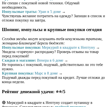
Не спеши с покупкой новой техники. Обдумай
необходимость.
Импульсные траты:
Уран в 5 доме
→
Чувствуешь желание потратить на одежду? Запиши в список и
отложи покупку на завтра.
Шопинг, импульсы и крупные покупки сегодня
Сегодня звезды могут искушать тебя ненужными тратами,
женщина-Близнецов! Береги бюджет:
Импульсные покупки:
Меркурий в квадрате к Нептуну
→
Увидела «горячую» распродажу? Проверь отзывы на товар
перед покупкой!
Скидки в магазине:
Венера в 6 доме
→
Не торопись с покупкой, подумай, действительно ли это тебе
нужно.
Крупная покупка:
Марс в 8 доме
→
Подумай дважды перед покупкой на кредит. Лучше отложи до
конца недели.
Рейтинг денежной удачи: ⭐⭐/5
🔴 Меркурий в квадрате к Нептуну создает путаницу в
финансах. Сегодня твоя сила в:
двойной проверке
.