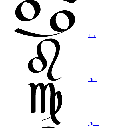
Рак
Лев
Дева