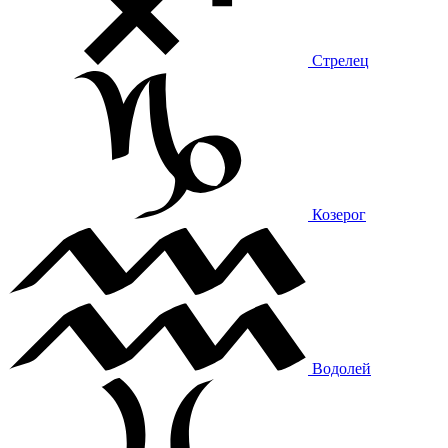
Стрелец
Козерог
Водолей