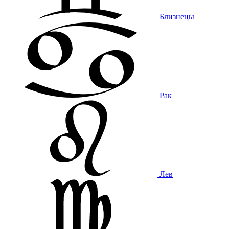
Близнецы
Рак
Лев