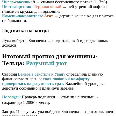
Число-союзник:
8
→ символ бесконечного потока (1+7=8).
Цвет-защитник:
Терракотовый
→ пей утренний кофе из
глиняной кружки для гармонии.
Камень-покровитель:
Агат
→ держи в кошельке для притока
стабильности.
Подсказка на завтра
Луна войдет в Близнецы → подготавливай идеи для новых
доходов!
Итоговый прогноз для женщины-
Тельца:
Разумный уют
Сегодня
Венера в секстиле к Урану
определила главную
финансовую энергию:
твоя любовь к комфорту
проверялась на разумность трат
. Важнейший урок дня:
действуй осознанно и планируй заранее.
Не забудь:
Проверь подписки → отмени ненужные →
сохрани до 1 200₽ в месяц.
Завтра, 11 августа Луна войдет в Близнецы — приготовь идеи