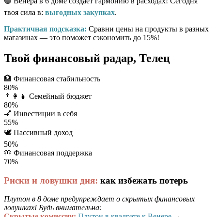
🟢 Венера в 6 доме создает гармонию в расходах! Сегодня
твоя сила в:
выгодных закупках
.
Практичная подсказка:
Сравни цены на продукты в разных
магазинах — это поможет сэкономить до 15%!
Твой финансовый радар, Телец
🏦
Финансовая стабильность
80%
👨‍👩‍👧
Семейный бюджет
80%
💅
Инвестиции в себя
55%
🕊️
Пассивный доход
50%
🤲
Финансовая поддержка
70%
Риски и ловушки дня:
как избежать потерь
Плутон в 8 доме предупреждает о скрытых финансовых
ловушках! Будь внимательна:
Скрытые комиссии:
Плутон в квадрате к Венере
→