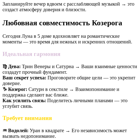
Запланируйте вечер вдвоем с расслабляющей музыкой → это
создаст атмосферу доверия и близости.
Любовная совместимость Козерога
Сегодня Луна в 5 доме вдохновляет на романтические
моменты — это время для нежных и искренних отношений.
Идеальная гармония
♍️ Дева:
Трин Венеры и Сатурна → Ваши взаимные ценности
создадут прочный фундамент.
Ваш секрет успеха:
Проговорите общие цели — это укрепит
доверие.
♑️ Козерог:
Сатурн в секстиле → Взаимопонимание и
поддержка сделают вас ближе.
Как усилить связь:
Поделитесь личными планами — это
углубит связь.
Требует внимания
♒️ Водолей:
Уран в квадрате → Его независимость может
вызвать недопонимание.