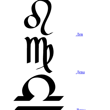
Лев
Дева
Весы