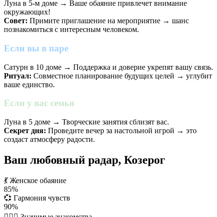
Луна в 5-м доме → Ваше обаяние привлечет внимание
окружающих!
Совет:
Примите приглашение на мероприятие → шанс
познакомиться с интересным человеком.
Если вы в паре
Сатурн в 10 доме → Поддержка и доверие укрепят вашу связь.
Ритуал:
Совместное планирование будущих целей → углубит
ваше единство.
Если у вас семья
Луна в 5 доме → Творческие занятия сблизят вас.
Секрет дня:
Проведите вечер за настольной игрой → это
создаст атмосферу радости.
Ваш любовный радар, Козерог
💃
Женское обаяние
85%
💞
Гармония чувств
90%
👩‍❤️‍👨
Значимые знакомства