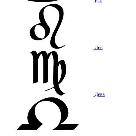
Рак
Лев
Дева