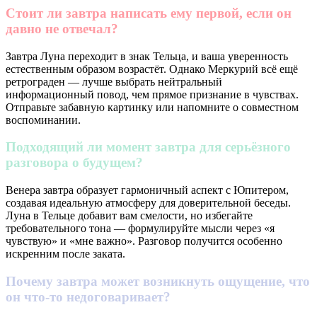
Стоит ли завтра написать ему первой, если он
давно не отвечал?
Завтра Луна переходит в знак Тельца, и ваша уверенность
естественным образом возрастёт. Однако Меркурий всё ещё
ретрограден — лучше выбрать нейтральный
информационный повод, чем прямое признание в чувствах.
Отправьте забавную картинку или напомните о совместном
воспоминании.
Подходящий ли момент завтра для серьёзного
разговора о будущем?
Венера завтра образует гармоничный аспект с Юпитером,
создавая идеальную атмосферу для доверительной беседы.
Луна в Тельце добавит вам смелости, но избегайте
требовательного тона — формулируйте мысли через «я
чувствую» и «мне важно». Разговор получится особенно
искренним после заката.
Почему завтра может возникнуть ощущение, что
он что-то недоговаривает?