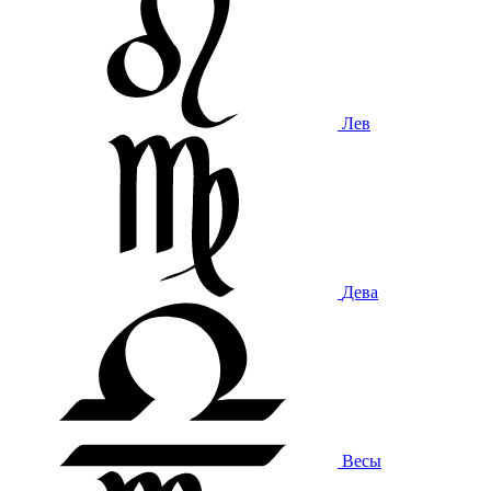
Лев
Дева
Весы