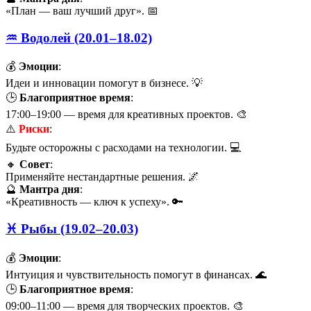
«План — ваш лучший друг». 📅
♒ Водолей (20.01–18.02)
💰
Эмоции
:
Идеи и инновации помогут в бизнесе. 💡
🕒
Благоприятное время
:
17:00–19:00 — время для креативных проектов. 🎨
⚠️
Риски
:
Будьте осторожны с расходами на технологии. 💻
🔸
Совет
:
Применяйте нестандартные решения. 🌌
🔮
Мантра дня
:
«Креативность — ключ к успеху». 🔑
♓ Рыбы (19.02–20.03)
💰
Эмоции
:
Интуиция и чувствительность помогут в финансах. 🌊
🕒
Благоприятное время
:
09:00–11:00 — время для творческих проектов. 🎨