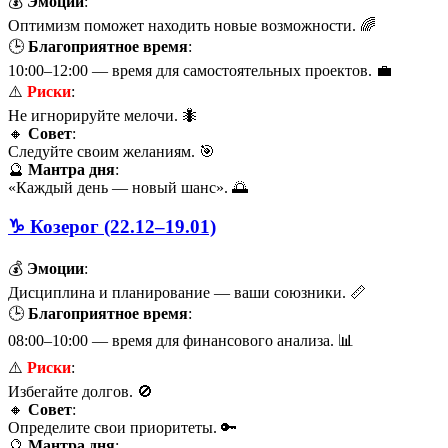
💰
Эмоции
:
Оптимизм поможет находить новые возможности. 🌈
🕒
Благоприятное время
:
10:00–12:00 — время для самостоятельных проектов. 💼
⚠️
Риски
:
Не игнорируйте мелочи. 🐜
🔸
Совет
:
Следуйте своим желаниям. 🎯
🔮
Мантра дня
:
«Каждый день — новый шанс». 🌅
♑ Козерог (22.12–19.01)
💰
Эмоции
:
Дисциплина и планирование — ваши союзники. 📏
🕒
Благоприятное время
:
08:00–10:00 — время для финансового анализа. 📊
⚠️
Риски
:
Избегайте долгов. 🚫
🔸
Совет
:
Определите свои приоритеты. 🔑
🔮
Мантра дня
: