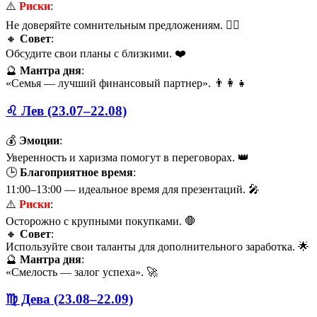
⚠️
Риски
:
Не доверяйте сомнительным предложениям. 🙅‍♀️
🔸
Совет
:
Обсудите свои планы с близкими. ❤️
🔮
Мантра дня
:
«Семья — лучший финансовый партнер». 👨‍👩‍👧
♌ Лев (23.07–22.08)
💰
Эмоции
:
Уверенность и харизма помогут в переговорах. 👑
🕒
Благоприятное время
:
11:00–13:00 — идеальное время для презентаций. 🎤
⚠️
Риски
:
Осторожно с крупными покупками. 🛑
🔸
Совет
:
Используйте свои таланты для дополнительного заработка. 🌟
🔮
Мантра дня
:
«Смелость — залог успеха». 🚀
♍ Дева (23.08–22.09)