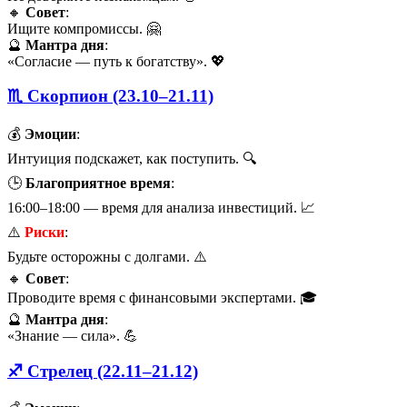
🔸
Совет
:
Ищите компромиссы. 🤗
🔮
Мантра дня
:
«Согласие — путь к богатству». 💖
♏ Скорпион (23.10–21.11)
💰
Эмоции
:
Интуиция подскажет, как поступить. 🔍
🕒
Благоприятное время
:
16:00–18:00 — время для анализа инвестиций. 📈
⚠️
Риски
:
Будьте осторожны с долгами. ⚠️
🔸
Совет
:
Проводите время с финансовыми экспертами. 🎓
🔮
Мантра дня
:
«Знание — сила». 💪
♐ Стрелец (22.11–21.12)