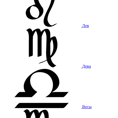
Лев
Дева
Весы