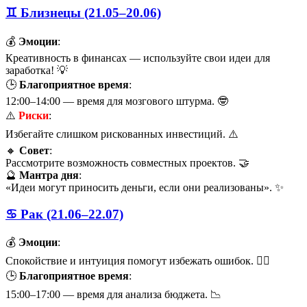
♊ Близнецы (21.05–20.06)
💰
Эмоции
:
Креативность в финансах — используйте свои идеи для
заработка! 💡
🕒
Благоприятное время
:
12:00–14:00 — время для мозгового штурма. 🤓
⚠️
Риски
:
Избегайте слишком рискованных инвестиций. ⚠️
🔸
Совет
:
Рассмотрите возможность совместных проектов. 🤝
🔮
Мантра дня
:
«Идеи могут приносить деньги, если они реализованы». ✨
♋ Рак (21.06–22.07)
💰
Эмоции
:
Спокойствие и интуиция помогут избежать ошибок. 🧘‍♂️
🕒
Благоприятное время
:
15:00–17:00 — время для анализа бюджета. 📉