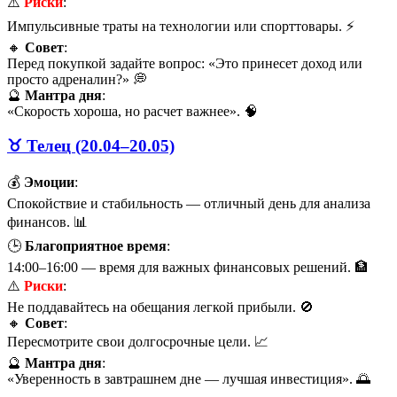
⚠️
Риски
:
Импульсивные траты на технологии или спорттовары. ⚡
🔸
Совет
:
Перед покупкой задайте вопрос: «Это принесет доход или
просто адреналин?» 💭
🔮
Мантра дня
:
«Скорость хороша, но расчет важнее». 🧠
♉ Телец (20.04–20.05)
💰
Эмоции
:
Спокойствие и стабильность — отличный день для анализа
финансов. 📊
🕒
Благоприятное время
:
14:00–16:00 — время для важных финансовых решений. 🏦
⚠️
Риски
:
Не поддавайтесь на обещания легкой прибыли. 🚫
🔸
Совет
:
Пересмотрите свои долгосрочные цели. 📈
🔮
Мантра дня
:
«Уверенность в завтрашнем дне — лучшая инвестиция». 🌅