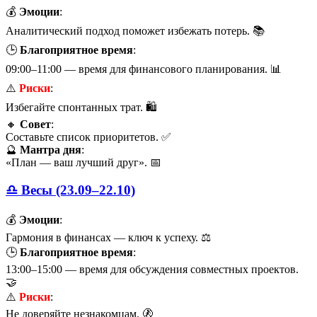
💰
Эмоции
:
Аналитический подход поможет избежать потерь. 📚
🕒
Благоприятное время
:
09:00–11:00 — время для финансового планирования. 📊
⚠️
Риски
:
Избегайте спонтанных трат. 🛍️
🔸
Совет
:
Составьте список приоритетов. ✅
🔮
Мантра дня
:
«План — ваш лучший друг». 📅
♎ Весы (23.09–22.10)
💰
Эмоции
:
Гармония в финансах — ключ к успеху. ⚖️
🕒
Благоприятное время
:
13:00–15:00 — время для обсуждения совместных проектов.
🤝
⚠️
Риски
:
Не доверяйте незнакомцам. 🚷