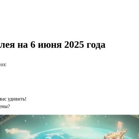
ея на 6 июня 2025 года
оз:
вас удивить!
чены?