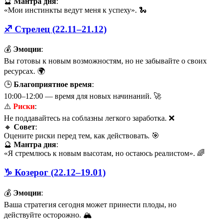
🔮
Мантра дня
:
«Мои инстинкты ведут меня к успеху». 🐍
♐ Стрелец (22.11–21.12)
💰
Эмоции
:
Вы готовы к новым возможностям, но не забывайте о своих
ресурсах. 🌍
🕒
Благоприятное время
:
10:00–12:00 — время для новых начинаний. 🚀
⚠️
Риски
:
Не поддавайтесь на соблазны легкого заработка. ❌
🔸
Совет
:
Оцените риски перед тем, как действовать. 🎯
🔮
Мантра дня
:
«Я стремлюсь к новым высотам, но остаюсь реалистом». 🌈
♑ Козерог (22.12–19.01)
💰
Эмоции
:
Ваша стратегия сегодня может принести плоды, но
действуйте осторожно. 🏔️