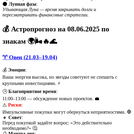
🌑
Лунная фаза
:
Убывающая Луна — время закрывать долги и
пересматривать финансовые стратегии.
💰 Астропрогноз на 08.06.2025 по
знакам 🌍🌬️🔥🌊
♈ Овен (21.03–19.04)
💰
Эмоции
:
Ваша энергия высока, но звезды советуют не спешить с
крупными инвестициями. ⚡
🕒
Благоприятное время
:
11:00–13:00 — обсуждение новых проектов. 💼
⚠️
Риски
:
Импульсивные покупки могут обернуться неприятностями. 🛑
🔸
Совет
:
Перед покупкой задайте вопрос: «Это действительно
необходимо?» 🤔
🔮
Мантра дня
: