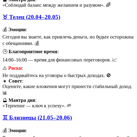
«Соблюдай баланс между желанием и разумом». 🌈
♉ Телец (20.04–20.05)
💰
Эмоции
:
Сегодня вы знаете, как привлечь деньги, но будьте осторожны
с обещаниями. 💰
🕒
Благоприятное время
:
14:00–16:00 — время для финансовых переговоров. 📈
⚠️
Риски
:
Не поддавайтесь на уговоры о быстрых доходах. 🚫
🔸
Совет
:
Оцените, какие вложения могут принести стабильный доход.
📊
🔮
Мантра дня
:
«Терпение — ключ к успеху». 🌱
♊ Близнецы (21.05–20.06)
💰
Эмоции
: