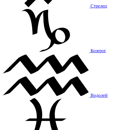
Стрелец
Козерог
Водолей