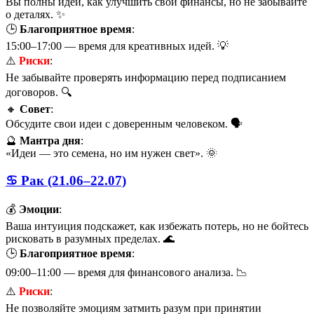
Вы полны идей, как улучшить свои финансы, но не забывайте
о деталях. ✨
🕒
Благоприятное время
:
15:00–17:00 — время для креативных идей. 💡
⚠️
Риски
:
Не забывайте проверять информацию перед подписанием
договоров. 🔍
🔸
Совет
:
Обсудите свои идеи с доверенным человеком. 🗣️
🔮
Мантра дня
:
«Идеи — это семена, но им нужен свет». 🌞
♋ Рак (21.06–22.07)
💰
Эмоции
:
Ваша интуиция подскажет, как избежать потерь, но не бойтесь
рисковать в разумных пределах. 🌊
🕒
Благоприятное время
:
09:00–11:00 — время для финансового анализа. 📉
⚠️
Риски
:
Не позволяйте эмоциям затмить разум при принятии