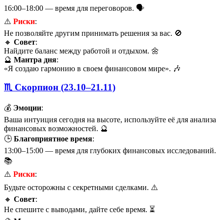
16:00–18:00 — время для переговоров. 🗣️
⚠️
Риски
:
Не позволяйте другим принимать решения за вас. 🚫
🔸
Совет
:
Найдите баланс между работой и отдыхом. 🌼
🔮
Мантра дня
:
«Я создаю гармонию в своем финансовом мире». 🎶
♏ Скорпион (23.10–21.11)
💰
Эмоции
:
Ваша интуиция сегодня на высоте, используйте её для анализа
финансовых возможностей. 🔮
🕒
Благоприятное время
:
13:00–15:00 — время для глубоких финансовых исследований.
📚
⚠️
Риски
:
Будьте осторожны с секретными сделками. ⚠️
🔸
Совет
:
Не спешите с выводами, дайте себе время. ⏳