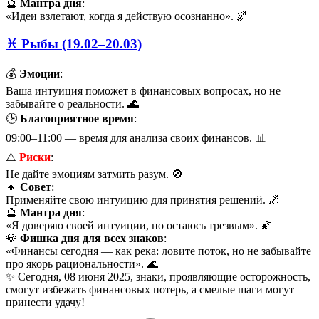
🔮
Мантра дня
:
«Идеи взлетают, когда я действую осознанно». 🌌
♓ Рыбы (19.02–20.03)
💰
Эмоции
:
Ваша интуиция поможет в финансовых вопросах, но не
забывайте о реальности. 🌊
🕒
Благоприятное время
:
09:00–11:00 — время для анализа своих финансов. 📊
⚠️
Риски
:
Не дайте эмоциям затмить разум. 🚫
🔸
Совет
:
Применяйте свою интуицию для принятия решений. 🌌
🔮
Мантра дня
:
«Я доверяю своей интуиции, но остаюсь трезвым». 🌠
💎
Фишка дня для всех знаков
:
«Финансы сегодня — как река: ловите поток, но не забывайте
про якорь рациональности». 🌊
✨ Сегодня, 08 июня 2025, знаки, проявляющие осторожность,
смогут избежать финансовых потерь, а смелые шаги могут
принести удачу!