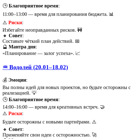
🕒
Благоприятное время
:
11:00–13:00 — время для планирования бюджета. 📊
⚠️
Риски
:
Избегайте неоправданных рисков. 🚧
🔸
Совет
:
Составьте чёткий план действий. 📅
🔮
Мантра дня
:
«Планирование — залог успеха». 📈
♒ Водолей (20.01–18.02)
💰
Эмоции
:
Вы полны идей для новых проектов, но будьте осторожны с
реализацией. 💡
🕒
Благоприятное время
:
14:00–16:00 — время для креативных встреч. 🤝
⚠️
Риски
:
Будьте осторожны с новыми партнёрами. ⚠️
🔸
Совет
:
Применяйте свои идеи с осторожностью. 🚀