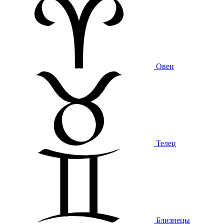
Овен
Телец
Близнецы