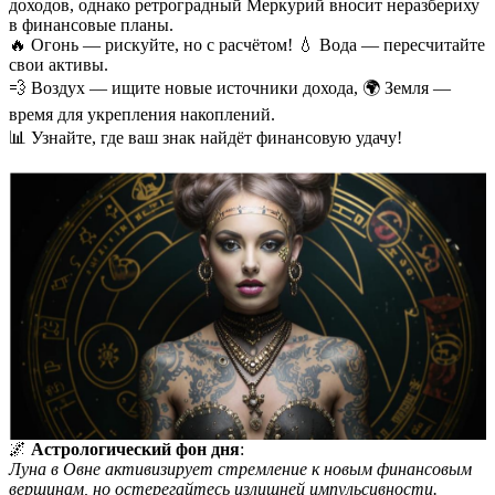
доходов, однако ретроградный Меркурий вносит неразбериху
в финансовые планы.
🔥 Огонь — рискуйте, но с расчётом! 💧 Вода — пересчитайте
свои активы.
💨 Воздух — ищите новые источники дохода, 🌍 Земля —
время для укрепления накоплений.
📊 Узнайте, где ваш знак найдёт финансовую удачу!
🌌
Астрологический фон дня
:
Луна в Овне активизирует стремление к новым финансовым
вершинам, но остерегайтесь излишней импульсивности.