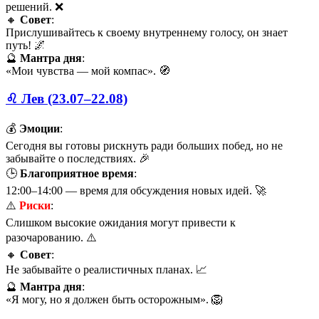
решений. ❌
🔸
Совет
:
Прислушивайтесь к своему внутреннему голосу, он знает
путь! 🌌
🔮
Мантра дня
:
«Мои чувства — мой компас». 🧭
♌ Лев (23.07–22.08)
💰
Эмоции
:
Сегодня вы готовы рискнуть ради больших побед, но не
забывайте о последствиях. 🎉
🕒
Благоприятное время
:
12:00–14:00 — время для обсуждения новых идей. 🚀
⚠️
Риски
:
Слишком высокие ожидания могут привести к
разочарованию. ⚠️
🔸
Совет
:
Не забывайте о реалистичных планах. 📈
🔮
Мантра дня
:
«Я могу, но я должен быть осторожным». 🦁