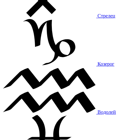
Стрелец
Козерог
Водолей