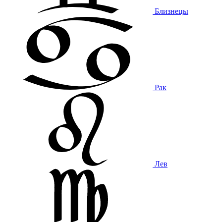
Близнецы
Рак
Лев