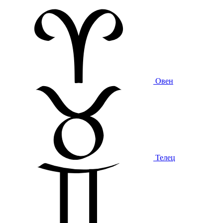
Овен
Телец