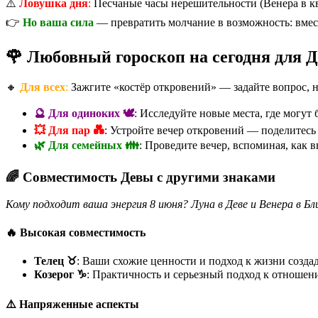
⚠️
Ловушка дня
:
Песчаные часы нерешительности (Венера в кв
👉
Но ваша сила
— превратить молчание в возможность: вмест
🌹 Любовный гороскоп на сегодня для 
🔸
Для всех
:
Зажгите «костёр откровений» — задайте вопрос, н
🔮 Для одиноких 🕊️
: Исследуйте новые места, где могут
💥 Для пар 💑
: Устройте вечер откровений — поделитесь 
🌿 Для семейных 👪
: Проведите вечер, вспоминая, как 
🌈 Совместимость Девы с другими знаками
Кому подходит ваша энергия 8 июня? Луна в Деве и Венера в Б
🔥 Высокая совместимость
Телец ♉
: Ваши схожие ценности и подход к жизни созда
Козерог ♑
: Практичность и серьезный подход к отношен
⚠️ Напряженные аспекты