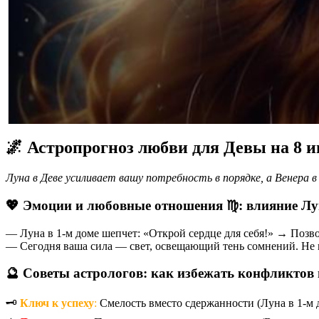
🌌 Астропрогноз любви для Девы на 8 
Луна в Деве усиливает вашу потребность в порядке, а Венера 
💖 Эмоции и любовные отношения ♍️: влияние Лу
— Луна в 1-м доме шепчет: «Открой сердце для себя!» → Позв
— Сегодня ваша сила — свет, освещающий тень сомнений. Не по
🔮 Советы астрологов: как избежать конфликтов 
🗝️
Ключ к успеху
:
Смелость вместо сдержанности (Луна в 1-м 