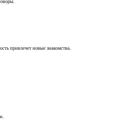
говоры.
лость привлечет новые знакомства.
и.