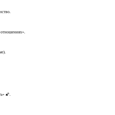
нство.
 отношениях».
ме).
ь» 🌠.