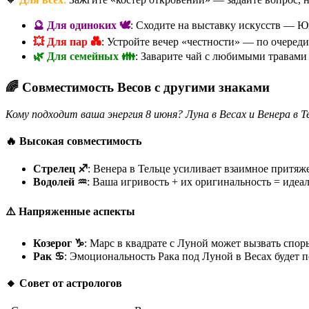
🔮 Для одиноких 🕊️
: Сходите на выставку искусств — Ю
💥 Для пар 💑
: Устройте вечер «честности» — по очереди
🌿 Для семейных 👪
: Заварите чай с любимыми травами 
🌈 Совместимость Весов с другими знаками
Кому подходит ваша энергия 8 июня? Луна в Весах и Венера в 
🔥 Высокая совместимость
Стрелец ♐
: Венера в Тельце усиливает взаимное притя
Водолей ♒
: Ваша игривость + их оригинальность = идеал
⚠️ Напряженные аспекты
Козерог ♑
: Марс в квадрате с Луной может вызвать спо
Рак ♋
: Эмоциональность Рака под Луной в Весах будет 
🔸 Совет от астрологов