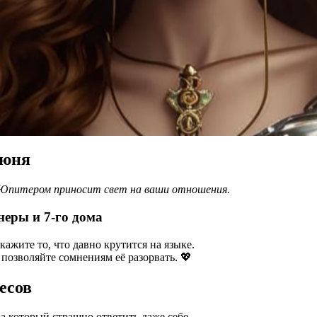
июня
с Юпитером приносит свет на ваши отношения.
неры и 7-го дома
ажите то, что давно крутится на языке.
позволяйте сомнениям её разорвать. 💖
есов
а который страшно ответить даже себе.