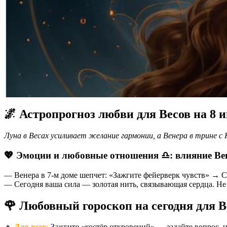
🌌 Астропрогноз любви для Весов на 8 
Луна в Весах усиливает желание гармонии, а Венера в трине 
💖 Эмоции и любовные отношения ♎️: влияние Ве
— Венера в 7-м доме шепчет: «Зажгите фейерверк чувств» → Ск
— Сегодня ваша сила — золотая нить, связывающая сердца. Не 
🌹 Любовный гороскоп на сегодня для В
🔸
Для всех
:
Зажгите «костёр откровений» — задайте вопрос, н