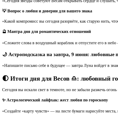
«Сегодня звезды советуют Весам открывать сердце и слушать,
💡 Вопрос о любви и доверии для вашего знака
«Какой компромисс вы сегодня разорвёте, как старую нить, что
🔮 Мантра дня для романтических отношений
«Сложите слова в воздушный кораблик и отпустите его в небо —
🌙 Астроподсказка на завтра, 9 июня: любовные 
«Напишите письмо себе в будущее — завтра Луна войдет в знак
🌓 Итоги дня для Весов ♎: любовный го
Сегодня вы искали свет в темноте, но не забыли разжечь огонь
✨ Астрологический лайфхак: жест любви по гороскопу
«Создайте «карту чувств» — на листе бумаги нарисуйте места, 