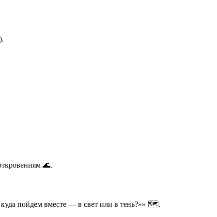
).
откровениям 🌊.
куда пойдем вместе — в свет или в тень?»» 🗺️.