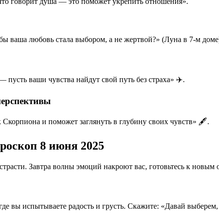
 что говорит душа — это поможет укрепить отношения».
бы ваша любовь стала выбором, а не жертвой?» (Луна в 7-м доме
 пусть ваши чувства найдут свой путь без страха» ✈️.
перспективы
 Скорпиона и поможет заглянуть в глубину своих чувств» 🖋️.
роскоп 8 июня 2025
 страсти. Завтра волны эмоций накроют вас, готовьтесь к новым 
где вы испытываете радость и грусть. Скажите: «Давай выберем, 