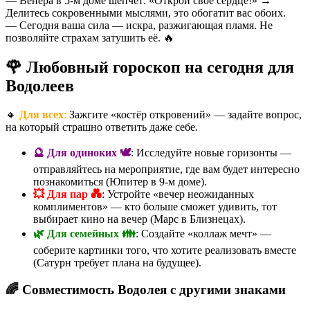
— Венера в 5-м доме шепчет: «Открой своё сердце!» →
Делитесь сокровенными мыслями, это обогатит вас обоих.
— Сегодня ваша сила — искра, разжигающая пламя. Не
позволяйте страхам затушить её. 🔥
🌹 Любовный гороскоп на сегодня для
Водолеев
🔸
Для всех
:
Зажгите «костёр откровений» — задайте вопрос,
на который страшно ответить даже себе.
🔮 Для одиноких 🕊️
: Исследуйте новые горизонты —
отправляйтесь на мероприятие, где вам будет интересно
познакомиться (Юпитер в 9-м доме).
💥 Для пар 💑
: Устройте «вечер неожиданных
комплиментов» — кто больше сможет удивить, тот
выбирает кино на вечер (Марс в Близнецах).
🌿 Для семейных 👪
: Создайте «коллаж мечт» —
соберите картинки того, что хотите реализовать вместе
(Сатурн требует плана на будущее).
🌈 Совместимость Водолея с другими знаками