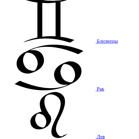
Близнецы
Рак
Лев