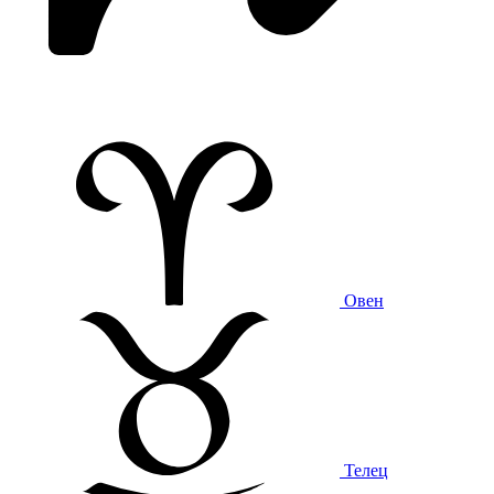
Овен
Телец