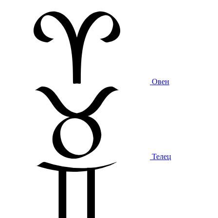
Овен
Телец