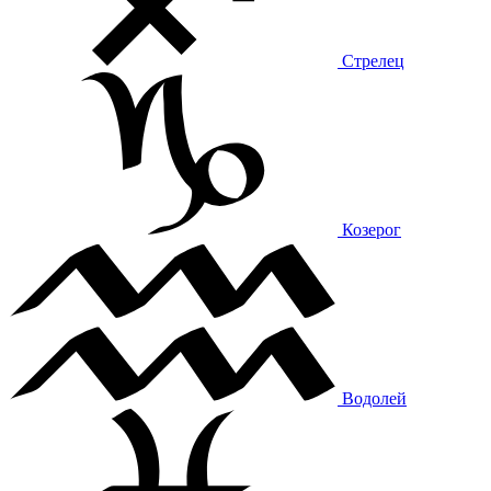
Стрелец
Козерог
Водолей