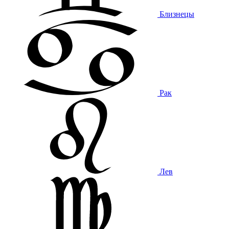
Близнецы
Рак
Лев