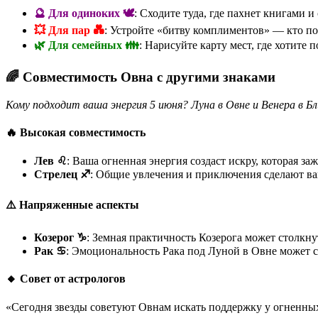
🔮 Для одиноких 🕊️
: Сходите туда, где пахнет книгами 
💥 Для пар 💑
: Устройте «битву комплиментов» — кто по
🌿 Для семейных 👪
: Нарисуйте карту мест, где хотите 
🌈 Совместимость Овна с другими знаками
Кому подходит ваша энергия 5 июня? Луна в Овне и Венера в 
🔥 Высокая совместимость
Лев ♌
: Ваша огненная энергия создаст искру, которая з
Стрелец ♐
: Общие увлечения и приключения сделают ва
⚠️ Напряженные аспекты
Козерог ♑
: Земная практичность Козерога может столкн
Рак ♋
: Эмоциональность Рака под Луной в Овне может с
🔸 Совет от астрологов
«Сегодня звезды советуют Овнам искать поддержку у огненных