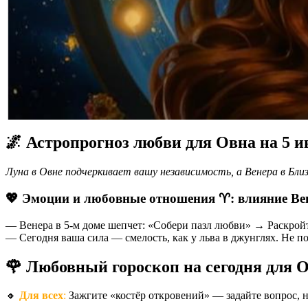
🌌 Астропрогноз любви для Овна на 5 
Луна в Овне подчеркивает вашу независимость, а Венера в Бли
💖 Эмоции и любовные отношения ♈️: влияние Ве
— Венера в 5-м доме шепчет: «Собери пазл любви» → Раскройте
— Сегодня ваша сила — смелость, как у льва в джунглях. Не по
🌹 Любовный гороскоп на сегодня для 
🔸
Для всех
:
Зажгите «костёр откровений» — задайте вопрос, н