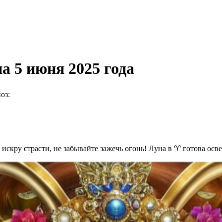
а 5 июня 2025 года
оз:
е искру страсти, не забывайте зажечь огонь! Луна в ♈️ готова осв