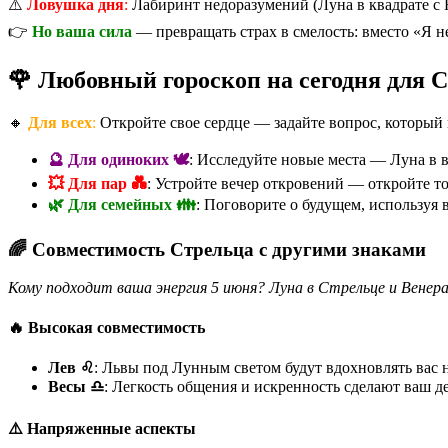
⚠️
Ловушка дня
:
Лабиринт недоразумений (Луна в квадрате с 
👉
Но ваша сила
— превращать страх в смелость: вместо «Я н
🌹 Любовный гороскоп на сегодня для 
🔸
Для всех
:
Откройте свое сердце — задайте вопрос, который 
🔮 Для одиноких 🕊️
: Исследуйте новые места — Луна в 
💥 Для пар 💑
: Устройте вечер откровений — откройте то
🌿 Для семейных 👪
: Поговорите о будущем, используя 
🌈 Совместимость Стрельца с другими знаками
Кому подходит ваша энергия 5 июня? Луна в Стрельце и Венер
🔥 Высокая совместимость
Лев ♌️
: Львы под Лунным светом будут вдохновлять вас 
Весы ♎️
: Легкость общения и искренность сделают ваш 
⚠️ Напряженные аспекты