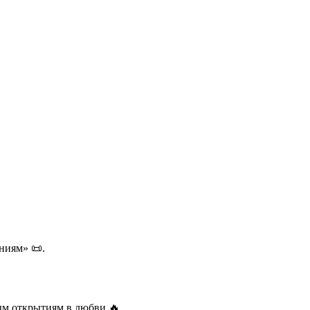
ниям» 📜.
вым открытиям в любви 🔥.