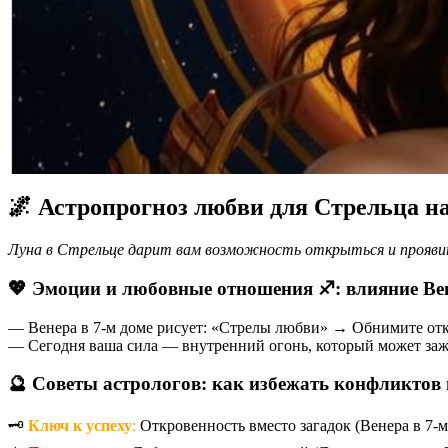
🌌 Астропрогноз любви для Стрельца н
Луна в Стрельце дарит вам возможность открыться и проявить
💖 Эмоции и любовные отношения ♐️: влияние Ве
— Венера в 7-м доме рисует: «Стрелы любви» → Обнимите откр
— Сегодня ваша сила — внутренний огонь, который может заж
🔮 Советы астрологов: как избежать конфликтов 
🗝️
Ключ к успеху
:
Откровенность вместо загадок (Венера в 7-м