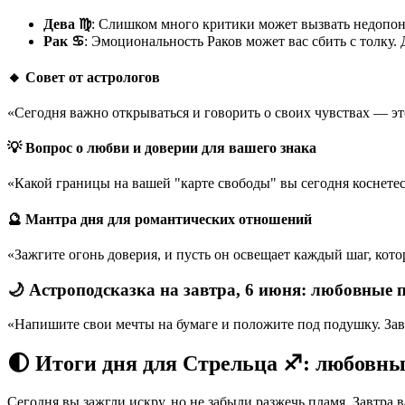
Дева ♍️
: Слишком много критики может вызвать недопон
Рак ♋️
: Эмоциональность Раков может вас сбить с толку. 
🔸 Совет от астрологов
«Сегодня важно открываться и говорить о своих чувствах — эт
💡 Вопрос о любви и доверии для вашего знака
«Какой границы на вашей "карте свободы" вы сегодня коснетесь
🔮 Мантра дня для романтических отношений
«Зажгите огонь доверия, и пусть он освещает каждый шаг, кото
🌙 Астроподсказка на завтра, 6 июня: любовные 
«Напишите свои мечты на бумаге и положите под подушку. Завт
🌓 Итоги дня для Стрельца ♐: любовны
Сегодня вы зажгли искру, но не забыли разжечь пламя. Завтра