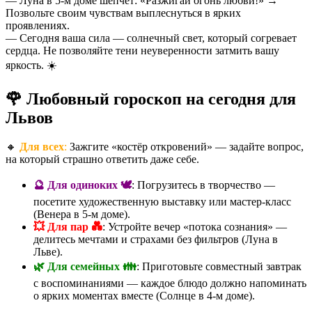
— Луна в 5-м доме шепчет: «Разжигай огонь любви!» →
Позвольте своим чувствам выплеснуться в ярких
проявлениях.
— Сегодня ваша сила — солнечный свет, который согревает
сердца. Не позволяйте тени неуверенности затмить вашу
яркость. ☀️
🌹 Любовный гороскоп на сегодня для
Львов
🔸
Для всех
:
Зажгите «костёр откровений» — задайте вопрос,
на который страшно ответить даже себе.
🔮 Для одиноких 🕊️
: Погрузитесь в творчество —
посетите художественную выставку или мастер-класс
(Венера в 5-м доме).
💥 Для пар 💑
: Устройте вечер «потока сознания» —
делитесь мечтами и страхами без фильтров (Луна в
Льве).
🌿 Для семейных 👪
: Приготовьте совместный завтрак
с воспоминаниями — каждое блюдо должно напоминать
о ярких моментах вместе (Солнце в 4-м доме).