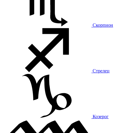
Скорпион
Стрелец
Козерог