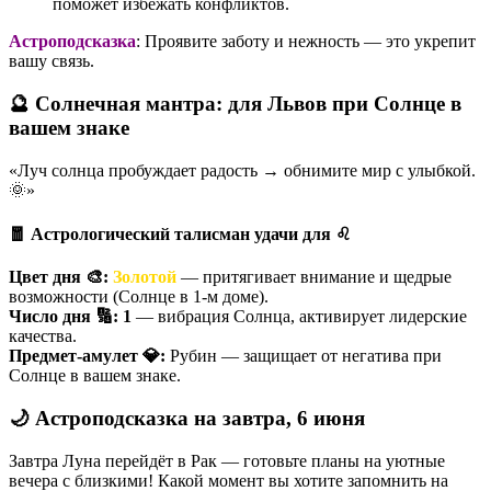
поможет избежать конфликтов.
Астроподсказка
: Проявите заботу и нежность — это укрепит
вашу связь.
🔮 Солнечная мантра: для Львов при Солнце в
вашем знаке
«Луч солнца пробуждает радость → обнимите мир с улыбкой.
🌞»
🧧 Астрологический талисман удачи для ♌️
Цвет дня 🎨:
Золотой
— притягивает внимание и щедрые
возможности (Солнце в 1-м доме).
Число дня 🔢:
1
— вибрация Солнца, активирует лидерские
качества.
Предмет-амулет 💎:
Рубин — защищает от негатива при
Солнце в вашем знаке.
🌙 Астроподсказка на завтра, 6 июня
Завтра Луна перейдёт в Рак — готовьте планы на уютные
вечера с близкими! Какой момент вы хотите запомнить на