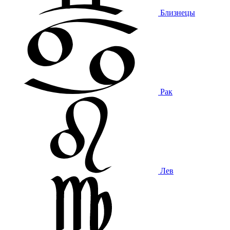
Близнецы
Рак
Лев