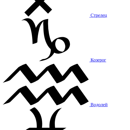
Стрелец
Козерог
Водолей