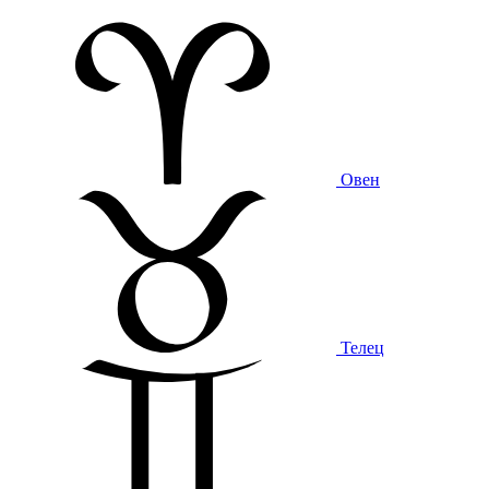
Овен
Телец