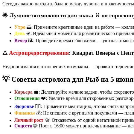
Сегодня важно находить баланс между чувства и практичность
🌟 Лучшие возможности для знака ♓ по гороскоп
Утро
🌅: Примените креативные идеи на работе — коллег
День
☀️: Идеальный момент для романтического признан
Вечер
🌇: Проведите время с близкими — уютная атмосфе
⚠️
Астропредостережения
: Квадрат Венеры с Неп
Недопонимания в отношениях возможны — проявите терпение и
💡 Советы астролога для Рыб на 5 июня
Карьера
💼: Делегируйте мелкие задачи, чтобы сосредото
Отношения
❤️: Уделите время для откровенных разговор
Здоровье
🏃‍♀️: Примените медитацию, чтобы снять напря
Финансы
💰: Не спешите с крупными покупками — план
Личный рост
🚀: Откажитесь от одной негативной привы
Соцсети
🌐: Пост в 16:00 может привлечь внимание — ис