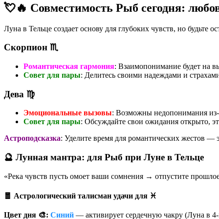
💘🔥 Совместимость Рыб сегодня: любов
Луна в Тельце создает основу для глубоких чувств, но будьте 
Скорпион ♏️
Романтическая гармония
: Взаимопонимание будет на в
Совет для пары
: Делитесь своими надеждами и страхам
Дева ♍️
Эмоциональные вызовы
: Возможны недопонимания из-
Совет для пары
: Обсуждайте свои ожидания открыто, э
Астроподсказка
: Уделите время для романтических жестов — э
🔮 Лунная мантра: для Рыб при Луне в Тельце
«Река чувств пусть омоет ваши сомнения → отпустите прошлое
🧧 Астрологический талисман удачи для ♓
Цвет дня 🎨:
Синий
— активирует сердечную чакру (Луна в 4-