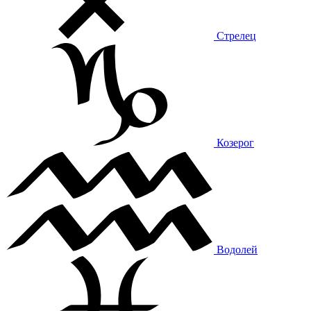
Стрелец
Козерог
Водолей