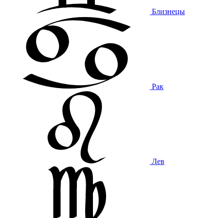
Близнецы
Рак
Лев