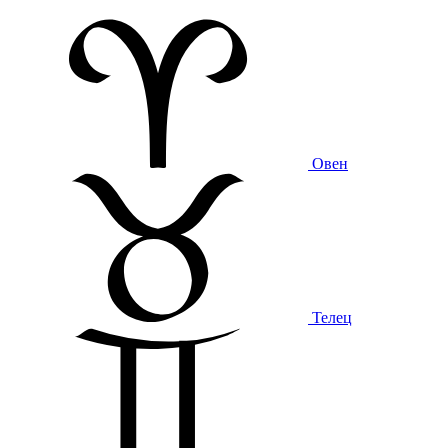
Овен
Телец