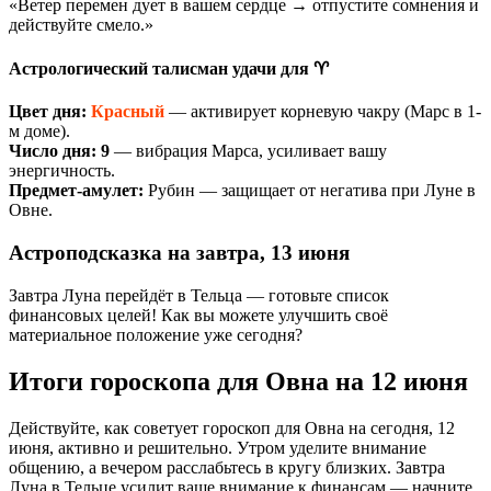
«Ветер перемен дует в вашем сердце → отпустите сомнения и
действуйте смело.»
Астрологический талисман удачи для ♈
Цвет дня:
Красный
— активирует корневую чакру (Марс в 1-
м доме).
Число дня:
9
— вибрация Марса, усиливает вашу
энергичность.
Предмет-амулет:
Рубин — защищает от негатива при Луне в
Овне.
Астроподсказка на завтра, 13 июня
Завтра Луна перейдёт в Тельца — готовьте список
финансовых целей! Как вы можете улучшить своё
материальное положение уже сегодня?
Итоги гороскопа для Овна на 12 июня
Действуйте, как советует гороскоп для Овна на сегодня, 12
июня, активно и решительно. Утром уделите внимание
общению, а вечером расслабьтесь в кругу близких. Завтра
Луна в Тельце усилит ваше внимание к финансам — начните