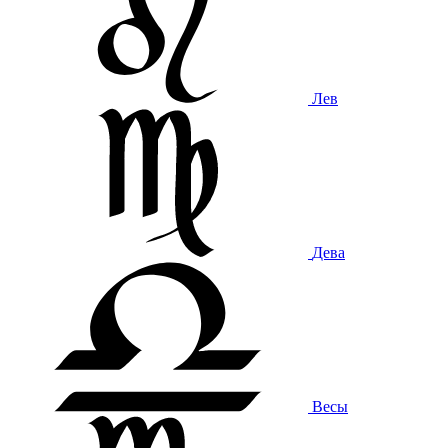
Лев
Дева
Весы