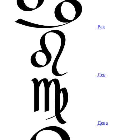
Рак
Лев
Дева