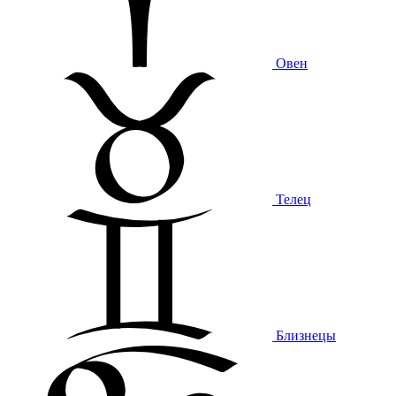
Овен
Телец
Близнецы