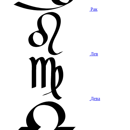
Рак
Лев
Дева