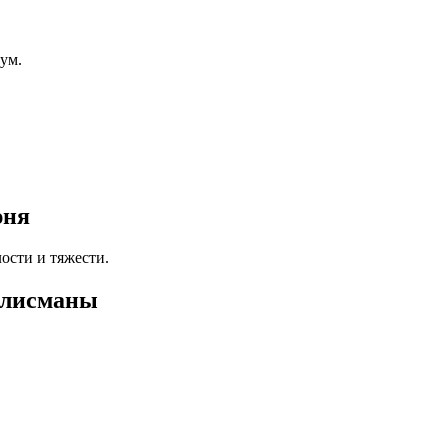
ум.
юня
ости и тяжести.
талисманы