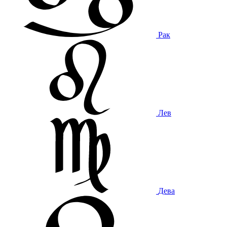
Рак
Лев
Дева