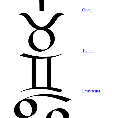
Овен
Телец
Близнецы