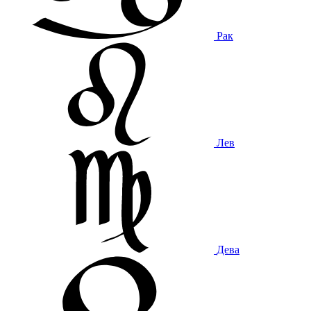
Рак
Лев
Дева