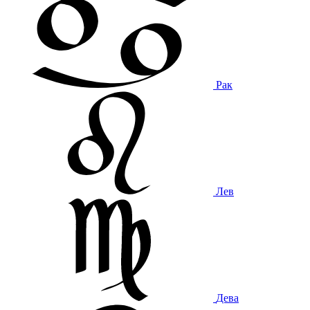
Рак
Лев
Дева