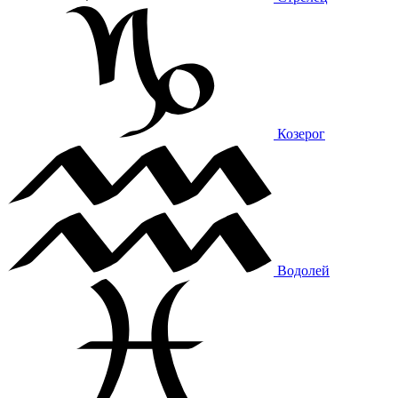
Козерог
Водолей