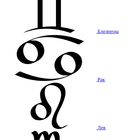
Близнецы
Рак
Лев