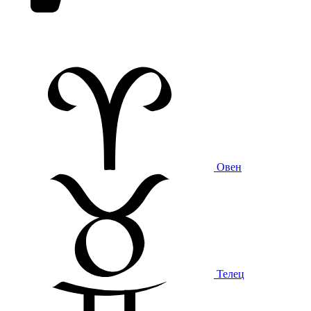
Овен
Телец