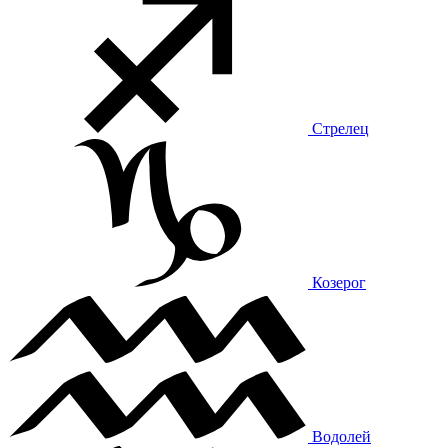
Стрелец
Козерог
Водолей