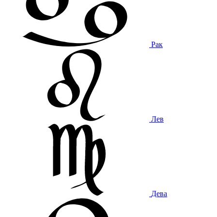
Рак
Лев
Дева