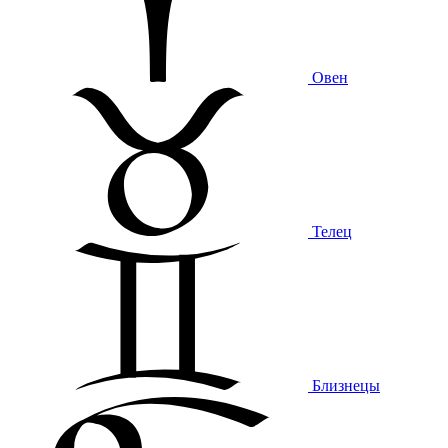
Овен
Телец
Близнецы