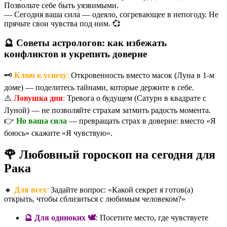
Позвольте себе быть уязвимыми.
— Сегодня ваша сила — одеяло, согревающее в непогоду. Не
прячьте свои чувства под ним. 💞
🔮 Советы астрологов: как избежать
конфликтов и укрепить доверие
🗝️
Ключ к успеху
:
Откровенность вместо масок (Луна в 1-м
доме) — поделитесь тайнами, которые держите в себе.
⚠️
Ловушка дня
:
Тревога о будущем (Сатурн в квадрате с
Луной) — не позволяйте страхам затмить радость момента.
👉
Но ваша сила
— превращать страх в доверие: вместо «Я
боюсь» скажите «Я чувствую».
🌹 Любовный гороскоп на сегодня для
Рака
🔸
Для всех
:
Задайте вопрос: «Какой секрет я готов(а)
открыть, чтобы сблизиться с любимым человеком?»
🔮 Для одиноких 🕊️
: Посетите место, где чувствуете