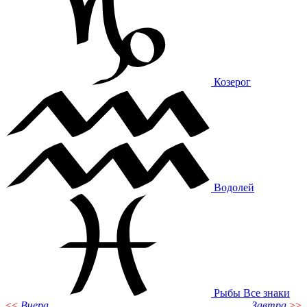
Козерог
Водолей
Рыбы
Все знаки
<<
Вчера
Завтра
>>