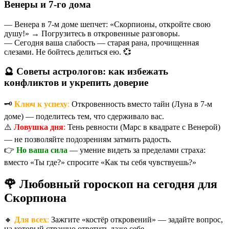
Венеры и 7-го дома
— Венера в 7-м доме шепчет: «Скорпионы, откройте свою
душу!» → Погрузитесь в откровенные разговоры.
— Сегодня ваша слабость — старая рана, прочищенная
слезами. Не бойтесь делиться ею. 💞
🔮 Советы астрологов: как избежать
конфликтов и укрепить доверие
🗝️
Ключ к успеху
:
Откровенность вместо тайн (Луна в 7-м
доме) — поделитесь тем, что сдерживало вас.
⚠️
Ловушка дня
:
Тень ревности (Марс в квадрате с Венерой)
— не позволяйте подозрениям затмить радость.
👉
Но ваша сила
— умение видеть за пределами страха:
вместо «Ты где?» спросите «Как ты себя чувствуешь?»
🌹 Любовный гороскоп на сегодня для
Скорпиона
🔸
Для всех
:
Зажгите «костёр откровений» — задайте вопрос,
на который страшно ответить даже себе.