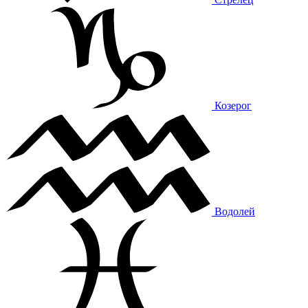
Козерог
Водолей