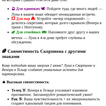
🔮 Для одиноких 🕊️
: Пойдите туда, где много людей —
Луна в вашем знаке обещает неожиданные встречи.
💥 Для пар 💑
: Устройте «вечер откровений» —
делитесь секретами, которые долго скрывали (Венера в
трине с Нептуном).
🌿 Для семейных 👪
: Напомните друг другу о ваших
мечтах — Луна в 4-м доме требует глубины в
обсуждении.
🌈 Совместимость Скорпиона с другими
знаками
Кому подходит ваша энергия 1 июня? Луна в Скорпионе и
Венера в Тельце создают уникальные аспекты для
партнерства.
🔥 Высокая совместимость
:
Телец ♉
: Венера в Тельце усиливает взаимное
притяжение. Запланируйте романтический ужин!
Рак ♋
: Ваша чувствительность + их эмоциональность
создают идеальный тандем для понимания.