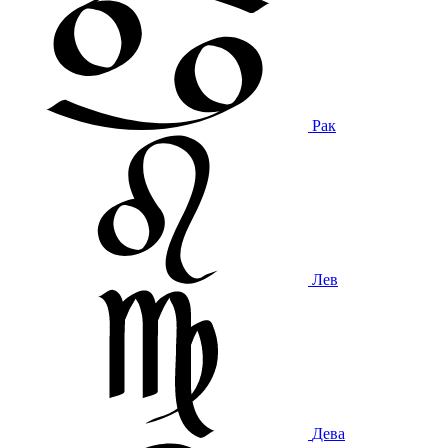
Рак
Лев
Дева