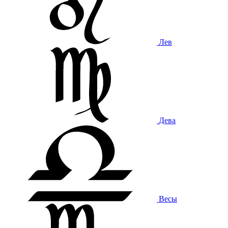
Лев
Дева
Весы