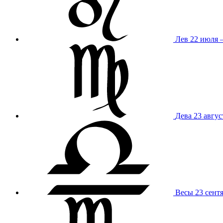
Лев
22 июля –
Дева
23 авгус
Весы
23 сент