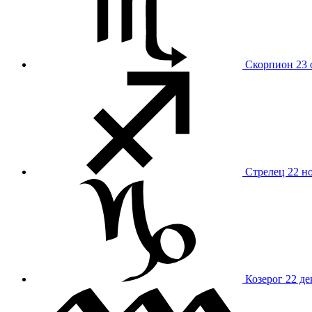
Скорпион
23 
Стрелец
22 н
Козерог
22 де