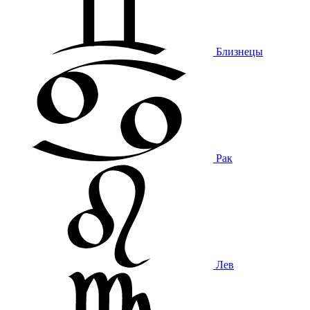
Близнецы
Рак
Лев