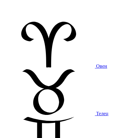
Овен
Телец