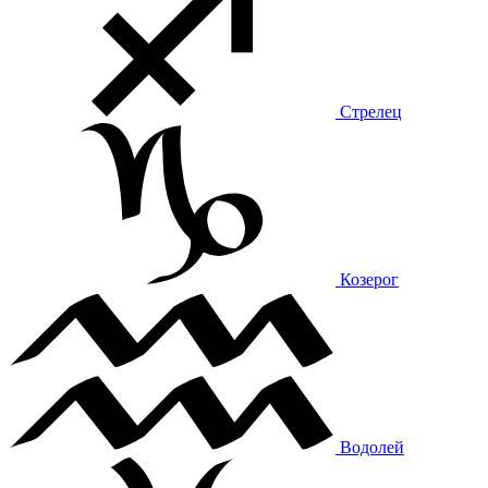
Стрелец
Козерог
Водолей