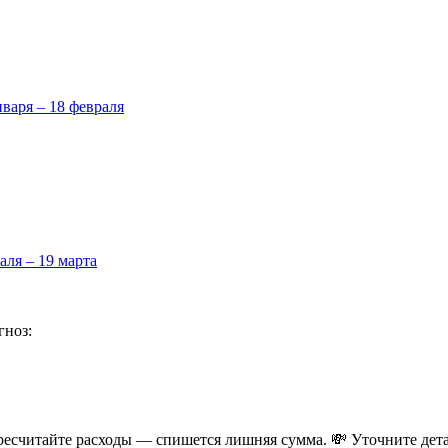
нваря – 18 февраля
аля – 19 марта
гноз:
ересчитайте расходы — спишется лишняя сумма. 💸 Уточните де