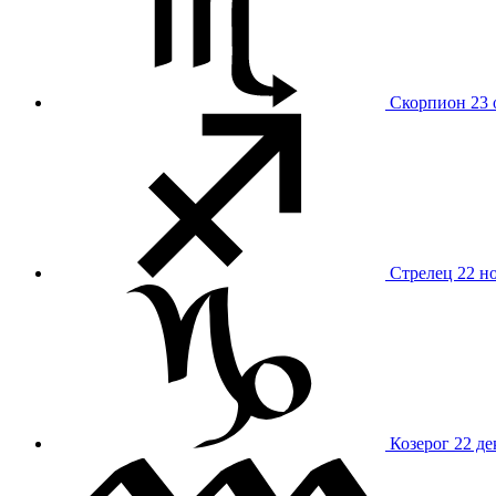
Скорпион
23 
Стрелец
22 н
Козерог
22 де