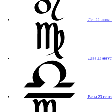
Лев
22 июля –
Дева
23 авгус
Весы
23 сент