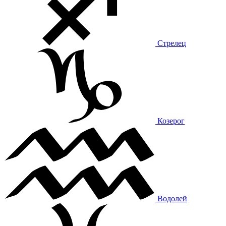
Стрелец
Козерог
Водолей