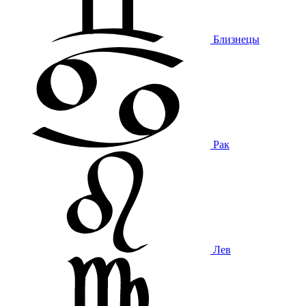
Близнецы
Рак
Лев